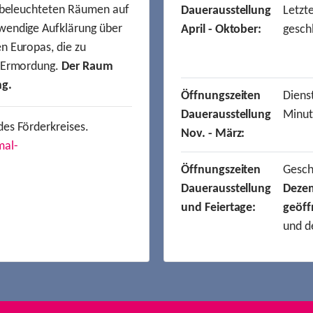
t beleuchteten Räumen auf
Dauerausstellung
Letzt
wendige Aufklärung über
April - Oktober:
gesch
n Europas, die zu
r Ermordung.
Der Raum
ng.
Öffnungszeiten
Dienst
Dauerausstellung
Minut
des Förderkreises.
Nov. - März:
mal-
Öffnungszeiten
Gesc
Dauerausstellung
Deze
und Feiertage:
geöff
und d