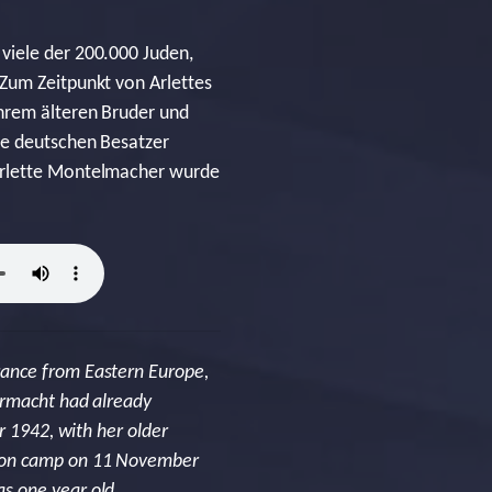
viele der 200.000 Juden,
 Zum Zeitpunkt von Arlettes
ihrem älteren Bruder und
ie deutschen Besatzer
 Arlette Montelmacher wurde
rance from Eastern Europe,
hrmacht had already
r 1942, with her older
tion camp on 11 November
s one year old.