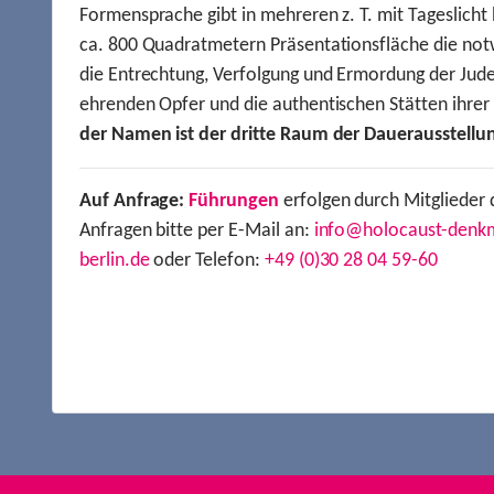
Formensprache gibt in mehreren z. T. mit Tageslich
ca. 800 Quadratmetern Präsentationsfläche die not
die Entrechtung, Verfolgung und Ermordung der Jude
ehrenden Opfer und die authentischen Stätten ihre
der Namen ist der dritte Raum der Dauerausstellu
Auf Anfrage:
Führungen
erfolgen durch Mitglieder 
Anfragen bitte per E-Mail an:
info@holocaust-denk
berlin.de
oder Telefon:
+49 (0)30 28 04 59-60