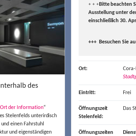
Bitte beachten 
+ + +
Ausstellung unter de
einschließlich 30. Ap
+++ Besuchen
Sie a
Ort:
Cora-
Stadtp
unterhalb des
Eintritt:
Frei
Ort der Information
“
Öffnungszeit
Das St
es Stelenfelds unterirdisch
Stelenfeld:
n und einen Fahrstuhl
ktur und eigenständigen
Öffnungszeiten
Diens