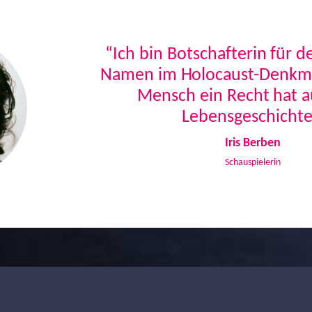
“Ich bin Botschafterin für 
Namen im Holocaust-Denkmal
Mensch ein Recht hat a
Lebensgeschichte
Iris Berben
Schauspielerin