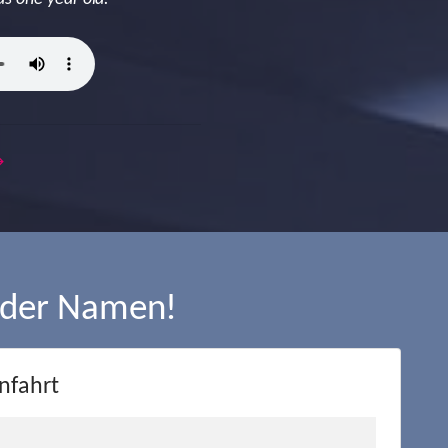
→
 der Namen!
nfahrt