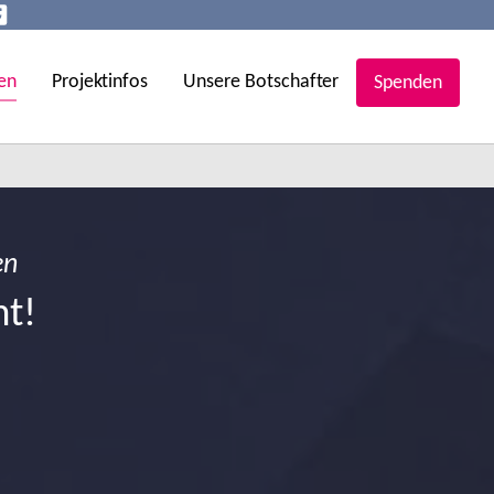
en
Projektinfos
Unsere Botschafter
Spenden
en
ht!