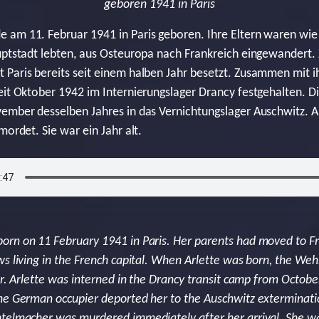
geboren 1941 in Paris
am 11. Februar 1941 in Paris geboren. Ihre Eltern waren wie 
uptstadt lebten, aus Osteuropa nach Frankreich eingewandert.
 Paris bereits seit einem halben Jahr besetzt. Zusammen mit 
eit Oktober 1942 im Internierungslager Drancy festgehalten. D
vember desselben Jahres in das Vernichtungslager Auschwitz.
mordet. Sie war ein Jahr alt.
orn on 11 February 1941 in Paris. Her parents had moved to F
ws living in the French capital. When Arlette was born, the We
ar. Arlette was interned in the Drancy transit camp from Octobe
The German occupier deported her to the Auschwitz extermina
telmacher was murdered immediately after her arrival. She wa