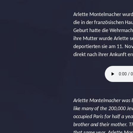
Arlette Montelmacher wurde 
die in der französischen Ha
Geburt hatte die Wehrmacht
ihre Mutter wurde Arlette s
deportierten sie am 11. No
direkt nach ihrer Ankunft er
Arlette Montelmacher was b
like many of the 200,000 Je
occupied Paris for half a ye
brother and their mother. 
that same year. Arlette Mon