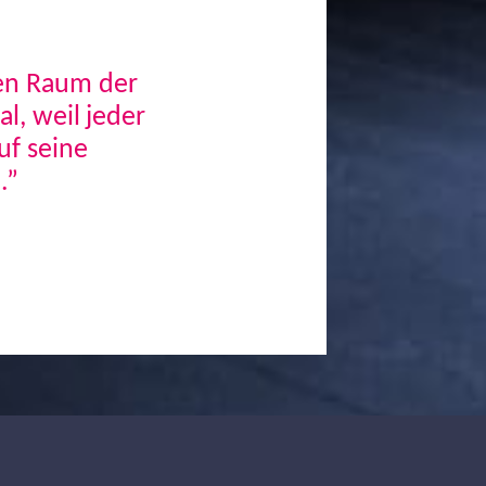
den Raum der
, weil jeder
uf seine
.”
Next