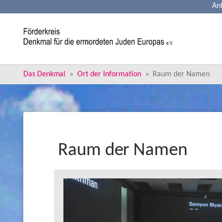
An
Skip to main content
You are here:
Das Denkmal
Ort der Information
Raum der Namen
Raum der Namen