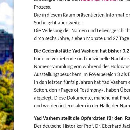
Prozess.
Die in diesem Raum präsentierten Informatio
Suche geht aber weiter.
Die Verlesung der Namen und Lebensgeschichte
circa sechs Jahre, sieben Monate und 27 Tage
Die Gedenkstätte Yad Vashem hat bisher 3,
Für eine vertiefende und individuelle Nachfor
Namenssammlung von während des Holocaust e
Ausstellungsbesuchern im Foyerbereich 3 als 
In den letzten fünfzig Jahren hat Yad Vashem
Seiten, den »Pages of Testimony«, haben Üb
abgelegt. Diese Dokumente, manche mit Photo
und werden in Jerusalem in der Halle der Na
Yad Vashem stellt die Opferdaten für den 
Der deutsche Historiker Prof. Dr. Eberhard Jäc