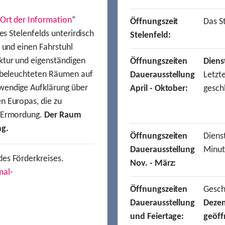
Ort der Information
“
Öffnungszeit
Das St
es Stelenfelds unterirdisch
Stelenfeld:
n und einen Fahrstuhl
ktur und eigenständigen
Öffnungszeiten
Diens
t beleuchteten Räumen auf
Dauerausstellung
Letzt
wendige Aufklärung über
April - Oktober:
gesch
n Europas, die zu
r Ermordung.
Der Raum
ng.
Öffnungszeiten
Dienst
Dauerausstellung
Minut
des Förderkreises.
Nov. - März:
mal-
Öffnungszeiten
Gesc
Dauerausstellung
Deze
und Feiertage:
geöff