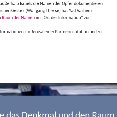
on außerhalb Israels die Namen der Opfer dokumentieren
dlichen Geste« (Wolfgang Thierse) hat Yad Vashem
n
Raum der Namen
im „Ort der Information“ zur
Informationen zur Jerusalemer Partnerinstitution und zu
ie das Denkmal und den Raum