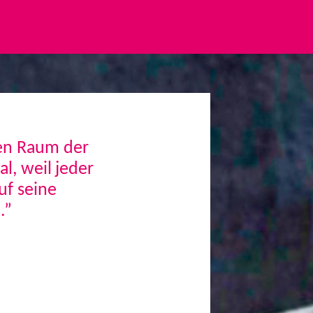
den Raum der
, weil jeder
uf seine
.”
Next