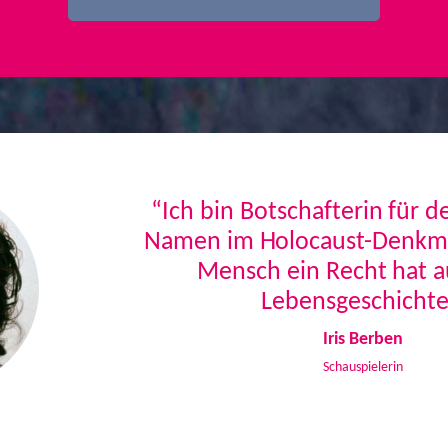
“Ich bin Botschafterin für 
Namen im Holocaust-Denkmal
Mensch ein Recht hat a
Lebensgeschichte
Iris Berben
Schauspielerin