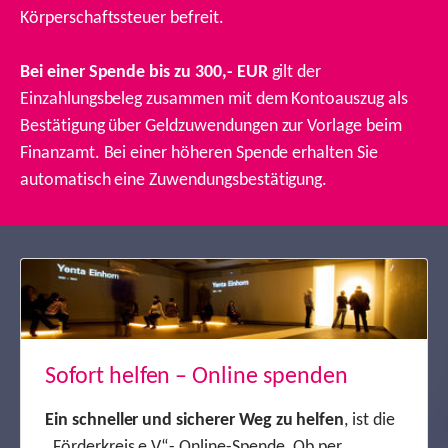
Körperschaftssteuer befreit.
Bei einer Spende bis zu 300,- EUR
gilt der
Einzahlungsbeleg zusammen mit dem Kontoauszug als
Bestätigung über Geldzuwendungen zur Vorlage beim
Finanzamt. Bei einer höheren Spende erhalten Sie
automatisch eine Zuwendungsbestätigung.
Sofort helfen – Online spenden
Ein schneller und sicherer Weg zu helfen
, ist die
„Förderkreis e.V“- Online-Spende. Ob per