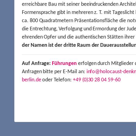
erreichbare Bau mit seiner beeindruckenden Archite
Formensprache gibt in mehreren z. T. mit Tageslich
ca. 800 Quadratmetern Präsentationsfläche die not
die Entrechtung, Verfolgung und Ermordung der Jude
ehrenden Opfer und die authentischen Stätten ihre
der Namen ist der dritte Raum der Dauerausstellu
Auf Anfrage:
Führungen
erfolgen durch Mitglieder 
Anfragen bitte per E-Mail an:
info@holocaust-denk
berlin.de
oder Telefon:
+49 (0)30 28 04 59-60