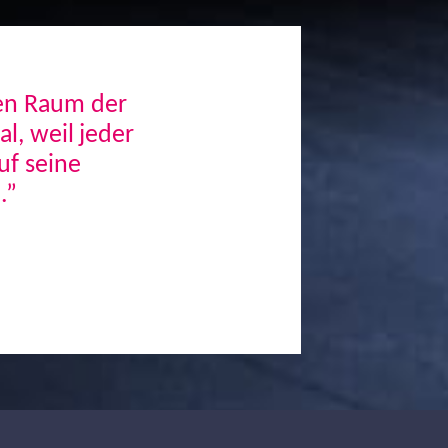
den Raum der
, weil jeder
uf seine
.”
Next