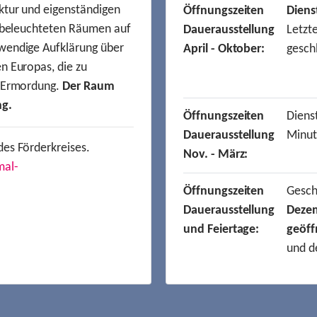
ktur und eigenständigen
Öffnungszeiten
Diens
t beleuchteten Räumen auf
Dauerausstellung
Letzt
wendige Aufklärung über
April - Oktober:
gesch
n Europas, die zu
r Ermordung.
Der Raum
ng.
Öffnungszeiten
Dienst
Dauerausstellung
Minut
des Förderkreises.
Nov. - März:
mal-
Öffnungszeiten
Gesc
Dauerausstellung
Deze
und Feiertage:
geöff
und d