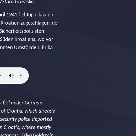
/Stara Gradiška
il 1941 fiel Jugoslawien
Kroatien zugeschlagen, der
icherheitspolizisten
 Süden Kroatiens, wo vor
kannten Umständen. Erika
ia fell under German
 of Croatia, which already
security police deported
rn Croatia, where mostly
stances. Erika Goldstajn