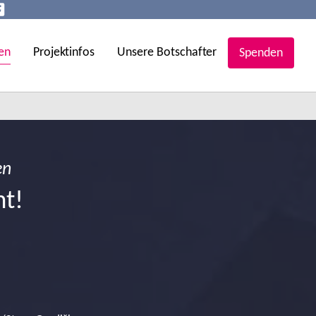
en
Projektinfos
Unsere Botschafter
Spenden
en
ht!