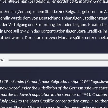
n Semlin/Zemun (bei Belgard), ermordet 1942 in Stara Gradiska
in Semlin [Zemun], einem Stadtbezirk Belgrads, geboren. Im Apr
Semlin wurde dem von Deutschland abhängigen Satellitenstaat 
 der Verfolgung und Ermordung der Juden begann. Kroatische S
jn Ende Juli 1942 in das Konzentrationslager Stara Gradiška im
haftiert waren. Dort starb sie zwei Monate später unter unbe
 1929 in Semlin [Zemun], near Belgrade. In April 1941 Yugoslav
ow placed under the jurisdiction of the German satellite state
murder its Jewish population in the summer of 1941. Croatian 
f July 1942 to the Stara Gradiška concentration camp in southe
terned. She died there two months later under unknown circum