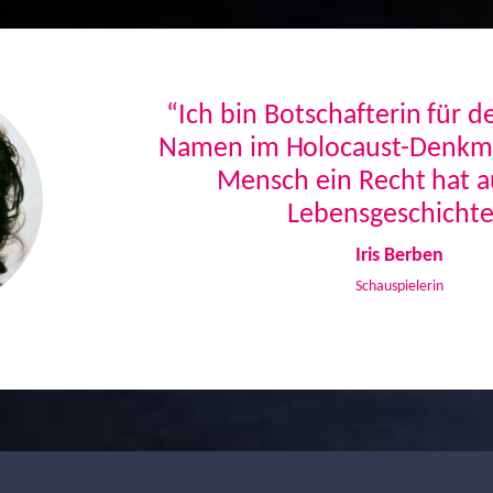
“Ich bin Botschafterin für 
Namen im Holocaust-Denkmal
Mensch ein Recht hat a
Lebensgeschichte
Iris Berben
Schauspielerin