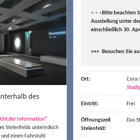
Bitte beachten 
+ + +
Ausstellung unter de
einschließlich 30. Ap
+++ Besuchen
Sie a
Ort:
Cora-
Stadtp
unterhalb des
Eintritt:
Frei
Ort der Information
“
Öffnungszeit
Das St
es Stelenfelds unterirdisch
Stelenfeld:
n und einen Fahrstuhl