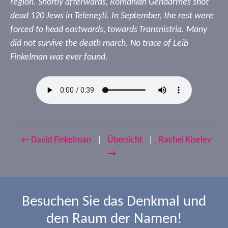
region. Shortly afterwards, Romanian Gendarmes shot
dead 120 Jews in Teleneşti. In September, the rest were
forced to head eastwards, towards Transnistria. Many
did not survive the death march. No trace of Leib
Finkelman was ever found.
← David Finkelman
|
Übersicht
|
Rachel Kiselev
→
Besuchen Sie das Denkmal und
den Raum der Namen!