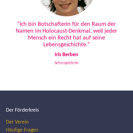
Previous
Next
“Ich bin Botschafterin für den Raum der
Namen im Holocaust-Denkmal, weil jeder
Mensch ein Recht hat auf seine
Lebensgeschichte.”
Iris Berben
Schauspielerin
Der Förderkreis
Der Verein
Häufige Fragen