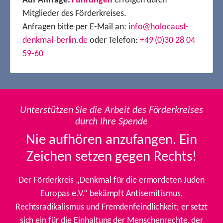
Auf Anfrage:
Führungen
erfolgen durch
Mitglieder des Förderkreises.
Anfragen bitte per E-Mail an:
info@holocaust-
denkmal-berlin.de
oder Telefon:
+49 (0)30 28 04
59-60
Unterstützen Sie die Arbeit des Förderkreises
durch Ihre Spende
Nie aufhören anzufangen. Ein
Zeichen setzen gegen Rechts!
Der Förderkreis „Denkmal für die ermordeten Juden
Europas e.V.“ bekämpft Antisemitismus,
Rechtsradikalismus und Fremdenfeindlichkeit; er setzt
sich ein für die Einhaltung der Menschenrechte, der