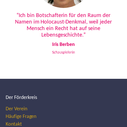
Previous
Next
“Ich bin Botschafterin für den Raum der
Namen im Holocaust-Denkmal, weil jeder
Mensch ein Recht hat auf seine
Lebensgeschichte.”
Iris Berben
Schauspielerin
Der Förderkreis
Der Verein
Häufige Fragen
Kontakt