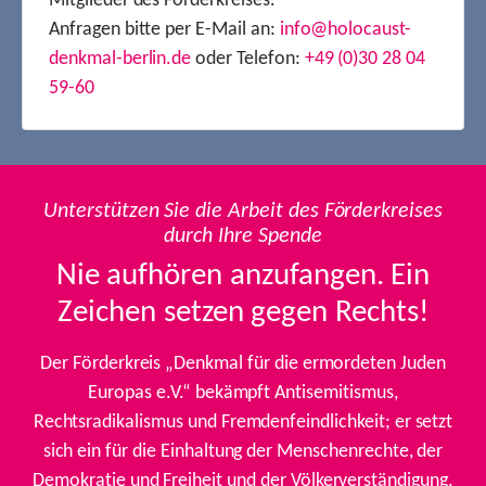
Mitglieder des Förderkreises.
Anfragen bitte per E-Mail an:
info@holocaust-
denkmal-berlin.de
oder Telefon:
+49 (0)30 28 04
59-60
Unterstützen Sie die Arbeit des Förderkreises
durch Ihre Spende
Nie aufhören anzufangen. Ein
Zeichen setzen gegen Rechts!
Der Förderkreis „Denkmal für die ermordeten Juden
Europas e.V.“ bekämpft Antisemitismus,
Rechtsradikalismus und Fremdenfeindlichkeit; er setzt
sich ein für die Einhaltung der Menschenrechte, der
Demokratie und Freiheit und der Völkerverständigung.