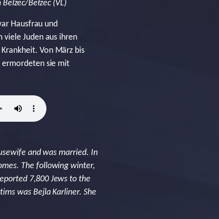
 Belzec/Bełżec (VL)
 war Hausfrau und
 viele Juden aus ihren
Krankheit. Von März bis
 ermordeten sie mit
ousewife and was married. In
mes. The following winter,
eported 7,800 Jews to the
ims was Bejla Karliner. She