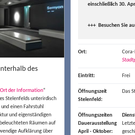
einschließlich 30. Ap
+++ Besuchen
Sie a
Ort:
Cora-
Stadtp
unterhalb des
Eintritt:
Frei
Ort der Information
“
Öffnungszeit
Das St
es Stelenfelds unterirdisch
Stelenfeld:
n und einen Fahrstuhl
ktur und eigenständigen
Öffnungszeiten
Diens
t beleuchteten Räumen auf
Dauerausstellung
Letzt
wendige Aufklärung über
April - Oktober:
gesch