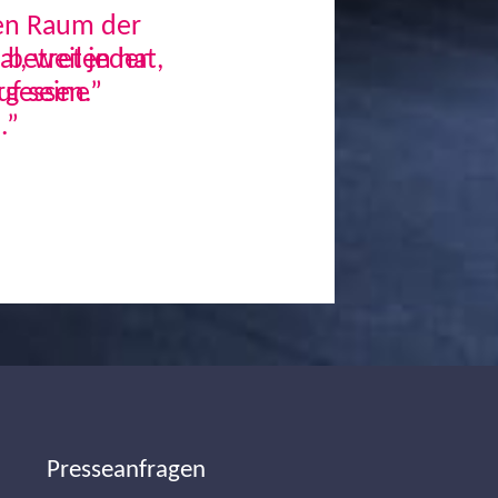
den Raum der
, weil jeder
uf seine
.”
Next
Presseanfragen