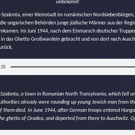
unbekannt
-Szalonta, einer Kleinstadt im rumänischen Nordsiebenbürgen, 
die ungarischen Behörden junge jüdische Männer aus der Regio
mkamen. Im Juni 1944, nach dem Einmarsch deutscher Truppe
g in das Ghetto Großwardein gebracht und von dort nach Ausch
urück.
-Szalonta, a town in Romanian North Transylvania, which fell u
thorities already were rounding up young Jewish men from the
f them died. In June 1944, after German troops entered Hunga
he ghetto of Oradea, and deported from there to Auschwitz. Gy