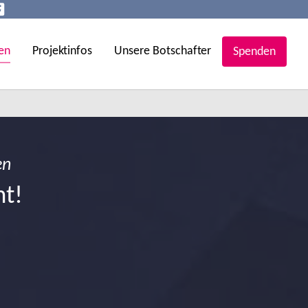
en
Projektinfos
Unsere Botschafter
Spenden
en
ht!