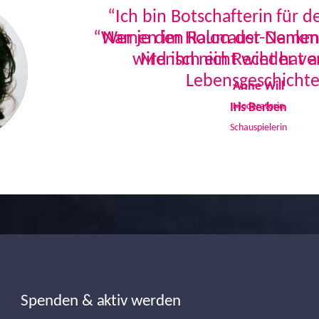
“Ich bin Botschafterin für 
Namen im Holocaust-Denkmal
Mensch ein Recht hat a
Lebensgeschichte
Iris Berben
Schauspielerin
Spenden & aktiv werden