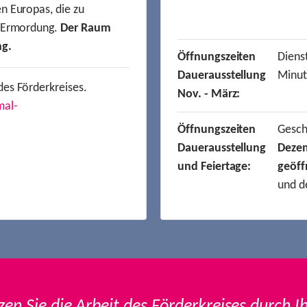
n Europas, die zu
r Ermordung.
Der Raum
ng.
Öffnungszeiten
Dienst
Dauerausstellung
Minut
des Förderkreises.
Nov. - März:
mal-
Öffnungszeiten
Gesc
Dauerausstellung
Deze
und Feiertage:
geöff
und d
zen Sie die Arbeit des Förderkreises durch I