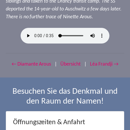
siblings and taken to the Drancy transit camp. The SS
deported the 14-year-old to Auschwitz a few days later.
There is no further trace of Ninette Arous.
← Diamante Arous
|
Übersicht
|
Léa Frandji →
Besuchen Sie das Denkmal und
den Raum der Namen!
Öffnungszeiten & Anfahrt