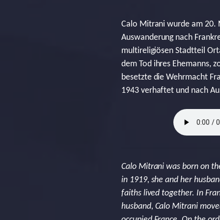
Calo Mitrani wurde am 20. N
Auswanderung nach Frankre
multireligiösen Stadtteil Or
dem Tod ihres Ehemanns, zog
besetzte die Wehrmacht Fr
1943 verhaftet und nach Aus
Calo Mitrani was born on th
in 1919, she and her husband
faiths lived together. In Fra
husband, Calo Mitrani moved
occupied France. On the ord