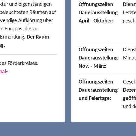
ktur und eigenständigen
Öffnungszeiten
Diens
t beleuchteten Räumen auf
Dauerausstellung
Letzt
wendige Aufklärung über
April - Oktober:
gesch
n Europas, die zu
r Ermordung.
Der Raum
ng.
Öffnungszeiten
Dienst
Dauerausstellung
Minut
des Förderkreises.
Nov. - März:
mal-
Öffnungszeiten
Gesc
Dauerausstellung
Deze
und Feiertage:
geöff
und d