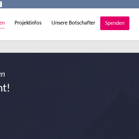
en
Projektinfos
Unsere Botschafter
Spenden
en
ht!