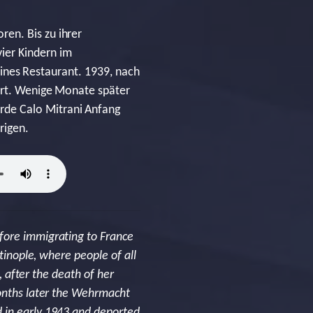
en. Bis zu ihrer
ier Kindern im
leines Restaurant. 1939, nach
port. Wenige Monate später
rde Calo Mitrani Anfang
rigen.
fore immigrating to France
tinople, where people of all
, after the death of her
months later the Wehrmacht
d in early 1943 and deported