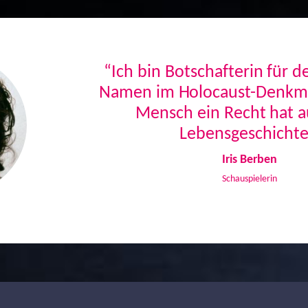
“Ich bin Botschafterin für 
Namen im Holocaust-Denkmal
Mensch ein Recht hat a
Lebensgeschichte
Iris Berben
Schauspielerin