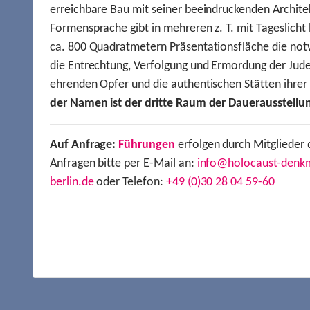
erreichbare Bau mit seiner beeindruckenden Archite
Formensprache gibt in mehreren z. T. mit Tageslich
ca. 800 Quadratmetern Präsentationsfläche die not
die Entrechtung, Verfolgung und Ermordung der Jude
ehrenden Opfer und die authentischen Stätten ihre
der Namen ist der dritte Raum der Dauerausstellu
Auf Anfrage:
Führungen
erfolgen durch Mitglieder 
Anfragen bitte per E-Mail an:
info@holocaust-denk
berlin.de
oder Telefon:
+49 (0)30 28 04 59-60