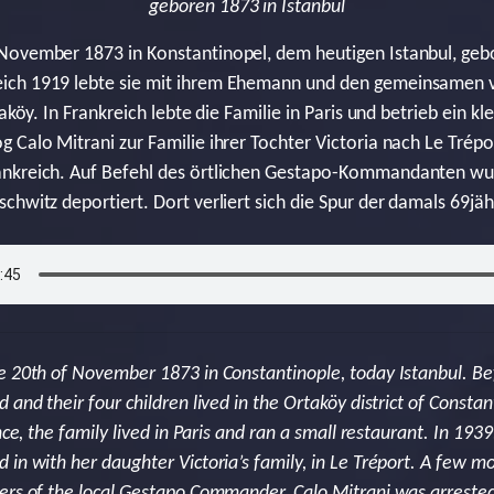
geboren 1873 in Istanbul
ovember 1873 in Konstantinopel, dem heutigen Istanbul, gebor
ich 1919 lebte sie mit ihrem Ehemann und den gemeinsamen v
taköy. In Frankreich lebte die Familie in Paris und betrieb ein k
 Calo Mitrani zur Familie ihrer Tochter Victoria nach Le Tré
ankreich. Auf Befehl des örtlichen Gestapo-Kommandanten wu
chwitz deportiert. Dort verliert sich die Spur der damals 69jäh
e 20th of November 1873 in Constantinople, today Istanbul. Be
 and their four children lived in the Ortaköy district of Constan
nce, the family lived in Paris and ran a small restaurant. In 1939
 in with her daughter Victoria’s family, in Le Tréport. A few 
ers of the local Gestapo Commander, Calo Mitrani was arreste