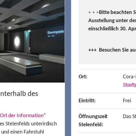
Bitte beachten 
+ + +
Ausstellung unter de
einschließlich 30. Ap
+++ Besuchen
Sie a
Ort:
Cora-
Stadtp
unterhalb des
Eintritt:
Frei
Ort der Information
“
Öffnungszeit
Das St
es Stelenfelds unterirdisch
Stelenfeld:
n und einen Fahrstuhl