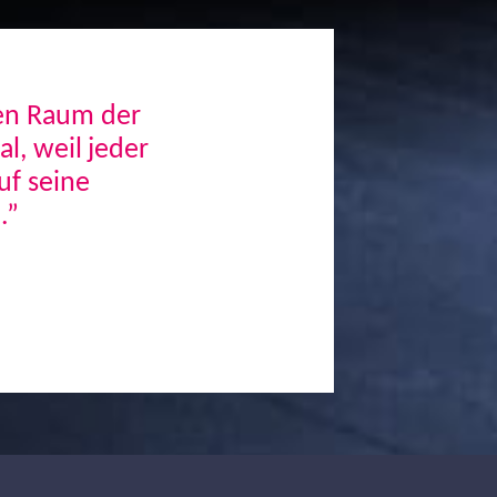
den Raum der
, weil jeder
uf seine
.”
Next