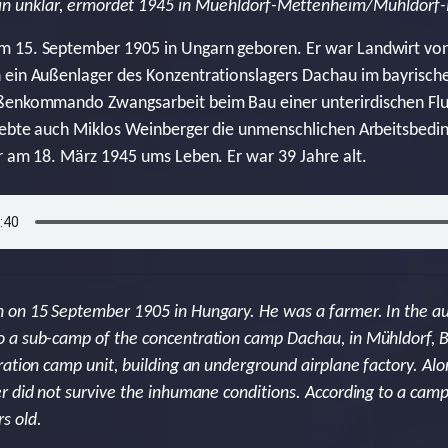
 in unklar, ermordet 1945 in Muehldorf-Mettenheim/Mühldorf
 15. September 1905 in Ungarn geboren. Er war Landwirt von
 ein Außenlager des Konzentrationslagers Dachau im bayrisch
ßenkommando Zwangsarbeit beim Bau einer unterirdischen Flug
lebte auch Miklos Weinberger die unmenschlichen Arbeitsbedin
r am 18. März 1945 ums Leben. Er war 39 Jahre alt.
 on 15 September 1905 in Hungary. He was a farmer. In the a
 a sub-camp of the concentration camp Dachau, in Mühldorf, B
ration camp unit, building an underground airplane factory. Al
 did not survive the inhumane conditions. According to a camp 
s old.