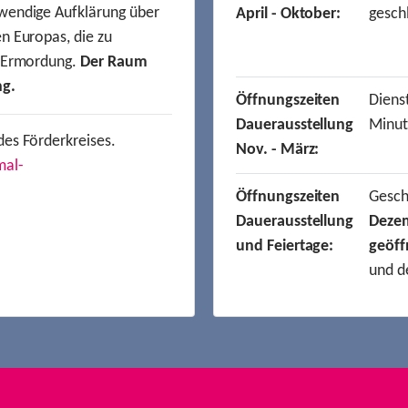
wendige Aufklärung über
April - Oktober:
gesch
n Europas, die zu
r Ermordung.
Der Raum
ng.
Öffnungszeiten
Dienst
Dauerausstellung
Minut
des Förderkreises.
Nov. - März:
mal-
Öffnungszeiten
Gesc
Dauerausstellung
Deze
und Feiertage:
geöff
und d