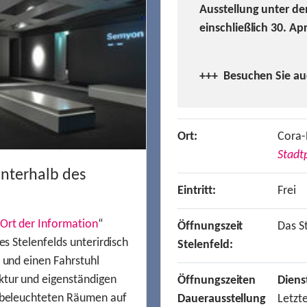
Ausstellung unter de
einschließlich 30. Ap
+++ Besuchen
Sie a
Ort:
Cora-
Stadtp
unterhalb des
Eintritt:
Frei
Ort der Information
“
Öffnungszeit
Das St
es Stelenfelds unterirdisch
Stelenfeld:
n und einen Fahrstuhl
ktur und eigenständigen
Öffnungszeiten
Diens
t beleuchteten Räumen auf
Dauerausstellung
Letzt