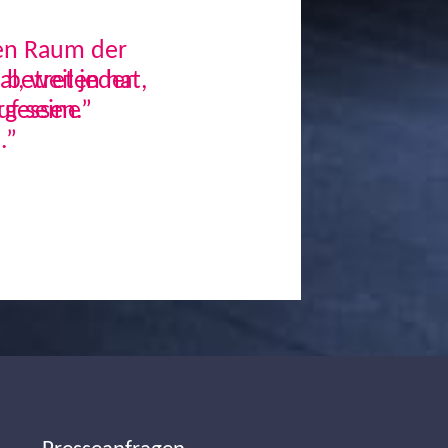
den Raum der
, weil jeder
uf seine
.”
Next