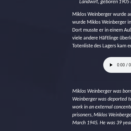
Landwirt, geboren 1905
Miklos Weinberger wurde am
wurde Miklos Weinberger in
Dort musste er in einem Au
viele andere Häftlinge über
Totenliste des Lagers kam e
Miklos Weinberger was born
Weinberger was deported to
work in an external concent
prisoners, Miklos Weinberger
March 1945. He was 39 year