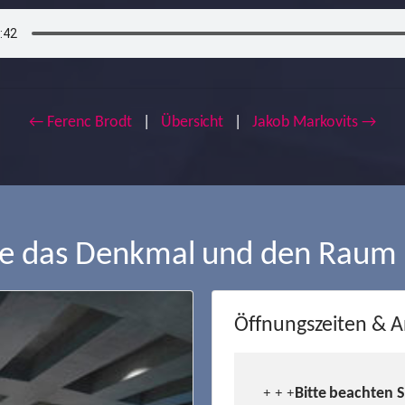
← Ferenc Brodt
|
Übersicht
|
Jakob Markovits →
ie das Denkmal und den Raum
Öffnungszeiten & A
Bitte beachten 
+ + +