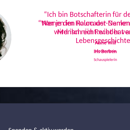
“Ich bin Botschafterin für 
Namen im Holocaust-Denkmal
Mensch ein Recht hat a
Lebensgeschichte
Iris Berben
Schauspielerin