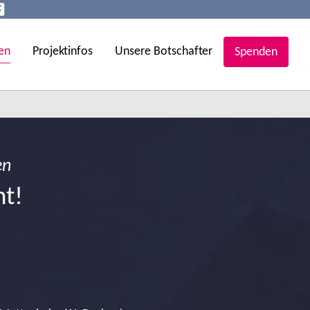
en
Projektinfos
Unsere Botschafter
Spenden
en
ht!