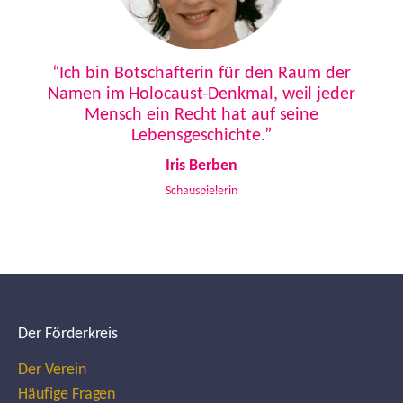
Previous
Next
“Ich bin Botschafterin für den Raum der
Namen im Holocaust-Denkmal, weil jeder
Mensch ein Recht hat auf seine
Lebensgeschichte.”
Iris Berben
Schauspielerin
Der Förderkreis
Der Verein
Häufige Fragen