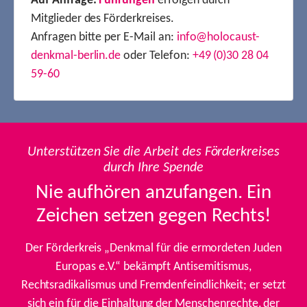
Auf Anfrage:
Führungen
erfolgen durch
Mitglieder des Förderkreises.
Anfragen bitte per E-Mail an:
info@holocaust-
denkmal-berlin.de
oder Telefon:
+49 (0)30 28 04
59-60
Unterstützen Sie die Arbeit des Förderkreises
durch Ihre Spende
Nie aufhören anzufangen. Ein
Zeichen setzen gegen Rechts!
Der Förderkreis „Denkmal für die ermordeten Juden
Europas e.V.“ bekämpft Antisemitismus,
Rechtsradikalismus und Fremdenfeindlichkeit; er setzt
sich ein für die Einhaltung der Menschenrechte, der