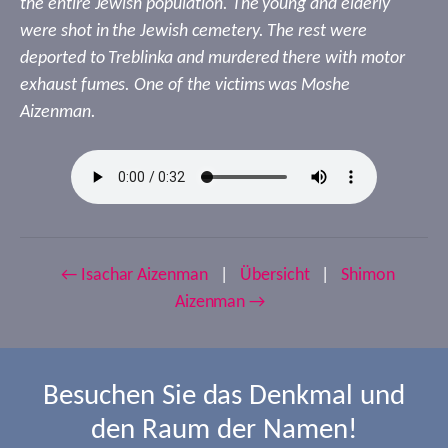
the entire Jewish population. The young and elderly
were shot in the Jewish cemetery. The rest were
deported to Treblinka and murdered there with motor
exhaust fumes. One of the victims was Moshe
Aizenman.
← Isachar Aizenman
|
Übersicht
|
Shimon
Aizenman →
Besuchen Sie das Denkmal und
den Raum der Namen!