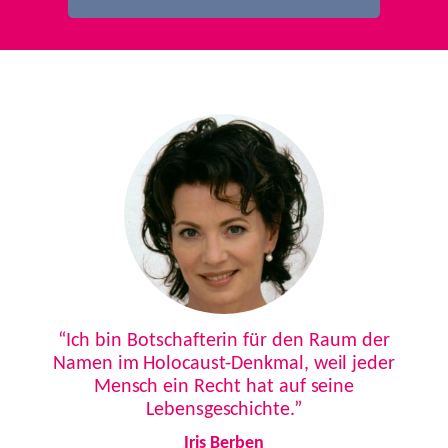
Previous
Next
“Ich bin Botschafterin für den Raum der
Namen im Holocaust-Denkmal, weil jeder
Mensch ein Recht hat auf seine
Lebensgeschichte.”
Iris Berben