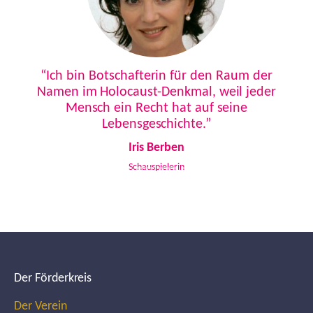
Previous
Next
“Ich bin Botschafterin für den Raum der
Namen im Holocaust-Denkmal, weil jeder
Mensch ein Recht hat auf seine
Lebensgeschichte.”
Iris Berben
Schauspielerin
Der Förderkreis
Der Verein