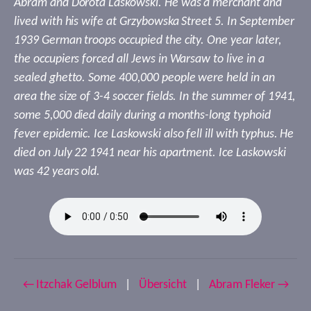
Abram and Dorota Laskowski. He was a merchant and
lived with his wife at Grzybowska Street 5. In September
1939 German troops occupied the city. One year later,
the occupiers forced all Jews in Warsaw to live in a
sealed ghetto. Some 400,000 people were held in an
area the size of 3-4 soccer fields. In the summer of 1941,
some 5,000 died daily during a months-long typhoid
fever epidemic. Ice Laskowski also fell ill with typhus. He
died on July 22 1941 near his apartment. Ice Laskowski
was 42 years old.
← Itzchak Gelblum
|
Übersicht
|
Abram Fleker →