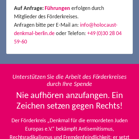
Auf Anfrage:
Führungen
erfolgen durch
Mitglieder des Förderkreises.
Anfragen bitte per E-Mail an:
info@holocaust-
denkmal-berlin.de
oder Telefon:
+49 (0)30 28 04
59-60
Unterstützen Sie die Arbeit des Förderkreises
durch Ihre Spende
Nie aufhören anzufangen. Ein
Zeichen setzen gegen Rechts!
Der Förderkreis „Denkmal für die ermordeten Juden
Europas e.V.“ bekämpft Antisemitismus,
Rechtsradikalismus und Fremdenfeindlichkeit; er setzt