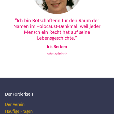
Previous
Next
“Ich bin Botschafterin für den Raum der
Namen im Holocaust-Denkmal, weil jeder
Mensch ein Recht hat auf seine
Lebensgeschichte.”
Iris Berben
Schauspielerin
Der Förderkreis
Der Verein
Häufige Fragen