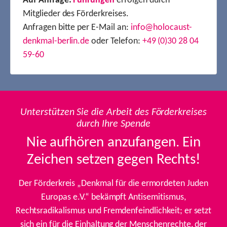
Auf Anfrage:
Führungen
erfolgen durch
Mitglieder des Förderkreises.
Anfragen bitte per E-Mail an:
info@holocaust-
denkmal-berlin.de
oder Telefon:
+49 (0)30 28 04
59-60
Unterstützen Sie die Arbeit des Förderkreises
durch Ihre Spende
Nie aufhören anzufangen. Ein
Zeichen setzen gegen Rechts!
Der Förderkreis „Denkmal für die ermordeten Juden
Europas e.V.“ bekämpft Antisemitismus,
Rechtsradikalismus und Fremdenfeindlichkeit; er setzt
sich ein für die Einhaltung der Menschenrechte, der