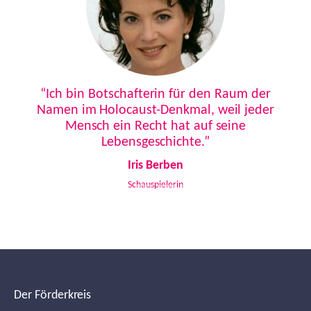
Previous
Next
“Ich bin Botschafterin für den Raum der
Namen im Holocaust-Denkmal, weil jeder
Mensch ein Recht hat auf seine
Lebensgeschichte.”
Iris Berben
Schauspielerin
Der Förderkreis