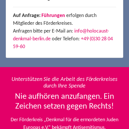
Auf Anfrage:
Führungen
erfolgen durch
Mitglieder des Förderkreises.
Anfragen bitte per E-Mail an:
info@holocaust-
denkmal-berlin.de
oder Telefon:
+49 (0)30 28 04
59-60
Unterstützen Sie die Arbeit des Förderkreises
durch Ihre Spende
Nie aufhören anzufangen. Ein
Zeichen setzen gegen Rechts!
Der Förderkreis „Denkmal für die ermordeten Juden
Europas e.V.“ bekämpft Antisemitismus,