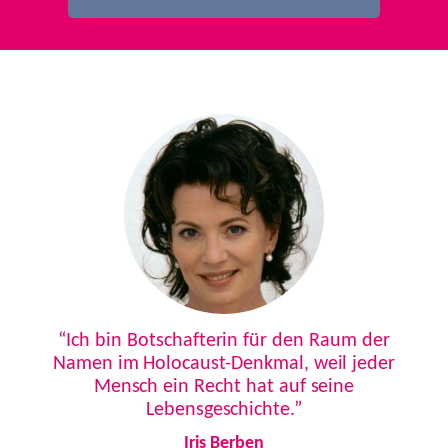
Previous
Next
“Ich bin Botschafterin für den Raum der
Namen im Holocaust-Denkmal, weil jeder
Mensch ein Recht hat auf seine
Lebensgeschichte.”
Iris Berben