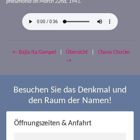
pneumonia on March 22nd, 1941.
← Bajla Ita Gampel
|
Übersicht
|
Chana Choćko
→
Besuchen Sie das Denkmal und
den Raum der Namen!
Öffnungszeiten & Anfahrt