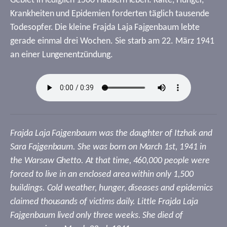
Gebiet in lediglich 1500 Häusern leben. Kälte, Hunger,
Krankheiten und Epidemien forderten täglich tausende
Todesopfer. Die kleine Frajda Laja Fajgenbaum lebte
gerade einmal drei Wochen. Sie starb am 22. März 1941
an einer Lungenentzündung.
Frajda Laja Fajgenbaum was the daughter of Itzhak and
Sara Fajgenbaum. She was born on March 1st, 1941 in
the Warsaw Ghetto. At that time, 460,000 people were
forced to live in an enclosed area within only 1,500
buildings. Cold weather, hunger, diseases and epidemics
claimed thousands of victims daily. Little Frajda Laja
Fajgenbaum lived only three weeks. She died of