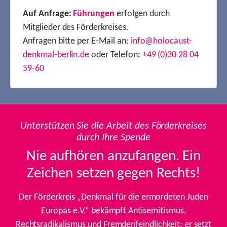
Auf Anfrage:
Führungen
erfolgen durch
Mitglieder des Förderkreises.
Anfragen bitte per E-Mail an:
info@holocaust-
denkmal-berlin.de
oder Telefon:
+49 (0)30 28 04
59-60
Unterstützen Sie die Arbeit des Förderkreises
durch Ihre Spende
Nie aufhören anzufangen. Ein
Zeichen setzen gegen Rechts!
Der Förderkreis „Denkmal für die ermordeten Juden
Europas e.V.“ bekämpft Antisemitismus,
Rechtsradikalismus und Fremdenfeindlichkeit; er setzt