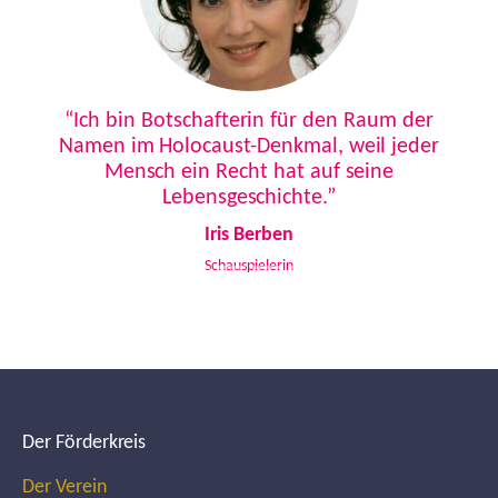
Previous
Next
“Ich bin Botschafterin für den Raum der
Namen im Holocaust-Denkmal, weil jeder
Mensch ein Recht hat auf seine
Lebensgeschichte.”
Iris Berben
Schauspielerin
Der Förderkreis
Der Verein