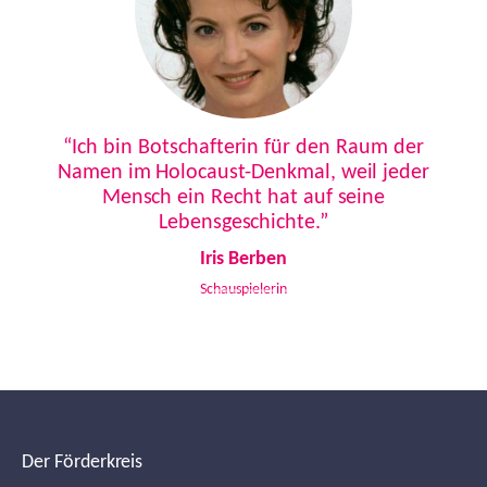
Previous
Next
“Ich bin Botschafterin für den Raum der
Namen im Holocaust-Denkmal, weil jeder
Mensch ein Recht hat auf seine
Lebensgeschichte.”
Iris Berben
Schauspielerin
Der Förderkreis