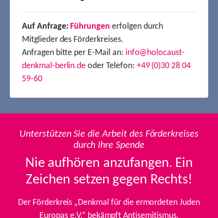
Auf Anfrage:
Führungen
erfolgen durch
Mitglieder des Förderkreises.
Anfragen bitte per E-Mail an:
info@holocaust-
denkmal-berlin.de
oder Telefon:
+49 (0)30 28 04
59-60
Unterstützen Sie die Arbeit des Förderkreises
durch Ihre Spende
Nie aufhören anzufangen. Ein
Zeichen setzen gegen Rechts!
Der Förderkreis „Denkmal für die ermordeten Juden
Europas e.V.“ bekämpft Antisemitismus,