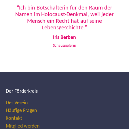
Previous
Next
“Ich bin Botschafterin für den Raum der
Namen im Holocaust-Denkmal, weil jeder
Mensch ein Recht hat auf seine
Lebensgeschichte.”
Iris Berben
Schauspielerin
Der Förderkreis
Der Verein
Häufige Fragen
Kontakt
Mitglied werden