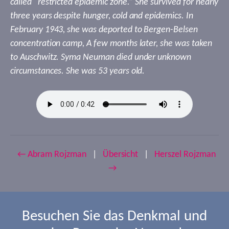
called “restricted epidemic zone.” She survived for nearly
three years despite hunger, cold and epidemics. In
February 1943, she was deported to Bergen-Belsen
concentration camp, A few months later, she was taken
to Auschwitz. Syma Neuman died under unknown
circumstances. She was 53 years old.
← Abram Rojzman
|
Übersicht
|
Herszel Rojzman
→
Besuchen Sie das Denkmal und