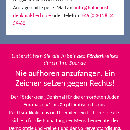
Mitglieder des Förderkreises.
Anfragen bitte per E-Mail an:
info@holocaust-
denkmal-berlin.de
oder Telefon:
+49 (0)30 28 04
59-60
Unterstützen Sie die Arbeit des Förderkreises
durch Ihre Spende
Nie aufhören anzufangen. Ein
Zeichen setzen gegen Rechts!
Der Förderkreis „Denkmal für die ermordeten Juden
Europas e.V.“ bekämpft Antisemitismus,
Rechtsradikalismus und Fremdenfeindlichkeit; er setzt
sich ein für die Einhaltung der Menschenrechte, der
Demokratie und Freiheit und der Völkerverständigung.