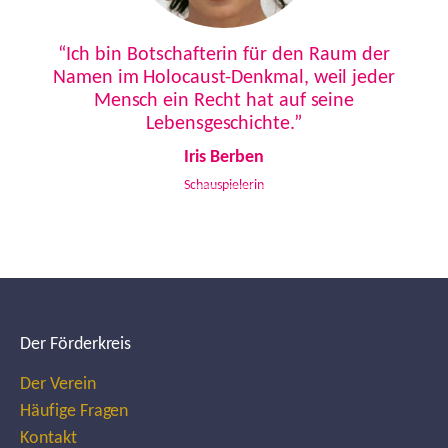
Previous
Next
“Ich bin Botschafterin für den Raum der
Namen im Holocaust-Denkmal, weil jeder
Mensch ein Recht hat auf seine
Lebensgeschichte.”
Iris Berben
Schauspielerin
Der Förderkreis
Der Verein
Häufige Fragen
Kontakt