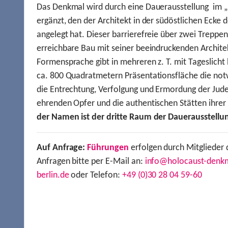
Das Denkmal wird durch eine Dauerausstellung im „
ergänzt, den der Architekt in der südöstlichen Ecke d
angelegt hat. Dieser barrierefreie über zwei Treppe
erreichbare Bau mit seiner beeindruckenden Archite
Formensprache gibt in mehreren z. T. mit Tageslich
ca. 800 Quadratmetern Präsentationsfläche die not
die Entrechtung, Verfolgung und Ermordung der Jude
ehrenden Opfer und die authentischen Stätten ihre
der Namen ist der dritte Raum der Dauerausstellu
Auf Anfrage:
Führungen
erfolgen durch Mitglieder 
Anfragen bitte per E-Mail an:
info@holocaust-denk
berlin.de
oder Telefon:
+49 (0)30 28 04 59-60