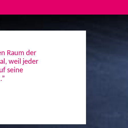
den Raum der
, weil jeder
uf seine
.”
Next