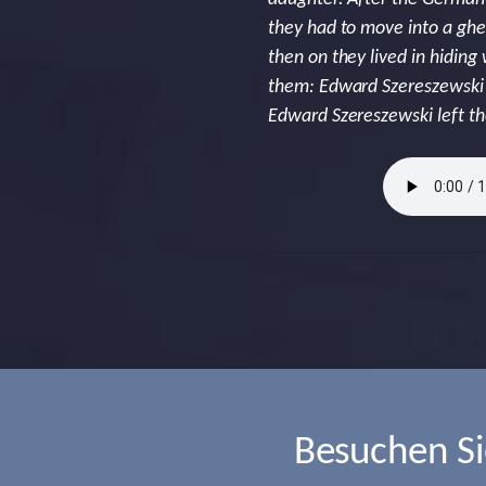
they had to move into a ghe
then on they lived in hiding
them: Edward Szereszewski p
Edward Szereszewski left th
Besuchen S