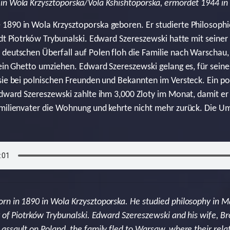
 in Wola Krzysztoporska/Vola Kshishtoporska, ermordet 1944 
1890 in Wola Krzysztoporska geboren. Er studierte Philosoph
adt Piotrków Trybunalski. Edward Szereszewski hatte mit seine
 deutschen Überfall auf Polen floh die Familie nach Warschau
 ein Ghetto umziehen. Edward Szereszewski gelang es, für seine
sie bei polnischen Freunden und Bekannten im Versteck. Ein pol
Edward Szereszewski zahlte ihm 3,000 Zloty im Monat, damit er s
amilienvater die Wohnung und kehrte nicht mehr zurück. Die U
rn in 1890 in Wola Krzysztoporska. He studied philosophy in M
y of Piotrków Trybunalski. Edward Szereszewski and his wife, B
assault on Poland, the family fled to Warsaw, where their relat