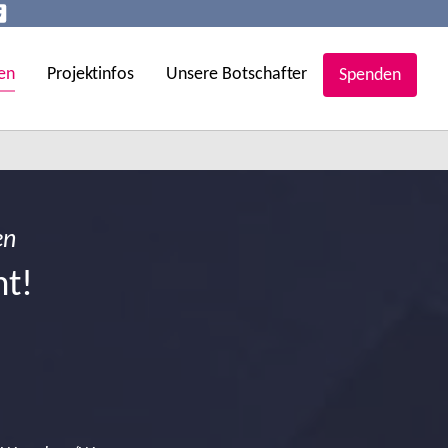
en
Projektinfos
Unsere Botschafter
Spenden
en
ht!