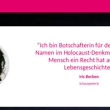
“Ich bin Botschafterin für 
Namen im Holocaust-Denkmal
Mensch ein Recht hat a
Lebensgeschichte
Iris Berben
Schauspielerin