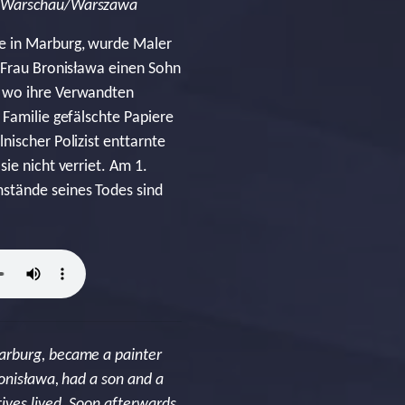
in Warschau/Warszawa
ie in Marburg, wurde Maler
r Frau Bronisława einen Sohn
, wo ihre Verwandten
 Familie gefälschte Papiere
nischer Polizist enttarnte
ie nicht verriet. Am 1.
mstände seines Todes sind
arburg, became a painter
ronisława, had a son and a
ives lived. Soon afterwards