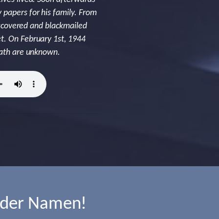
 papers for his family. From
discovered and blackmailed
t. On February 1st, 1944
death are unknown.
→
 der Namen!