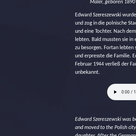
Maler, geboren 1890
Edward Szereszewski wurde 
und zog in die polnische St
und eine Tochter. Nach dem
lebten. Bald mussten sie in
zu besorgen. Fortan lebten 
und erpresste die Familie. 
Februar 1944 verließ der F
unbekannt.
Edward Szereszewski was bo
and moved to the Polish cit
daughter. After the German 