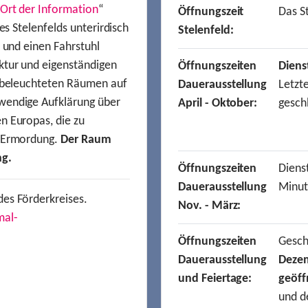
Ort der Information
“
Öffnungszeit
Das St
es Stelenfelds unterirdisch
Stelenfeld:
n und einen Fahrstuhl
ktur und eigenständigen
Öffnungszeiten
Diens
t beleuchteten Räumen auf
Dauerausstellung
Letzt
wendige Aufklärung über
April - Oktober:
gesch
n Europas, die zu
r Ermordung.
Der Raum
ng.
Öffnungszeiten
Dienst
Dauerausstellung
Minut
des Förderkreises.
Nov. - März:
mal-
Öffnungszeiten
Gesc
Dauerausstellung
Deze
und Feiertage:
geöff
und d