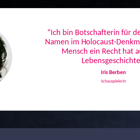
“Ich bin Botschafterin für 
Namen im Holocaust-Denkmal
Mensch ein Recht hat a
Lebensgeschichte
Iris Berben
Schauspielerin