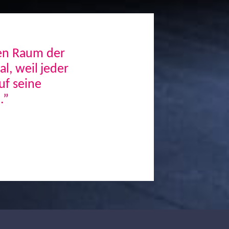
den Raum der
, weil jeder
uf seine
.”
Next