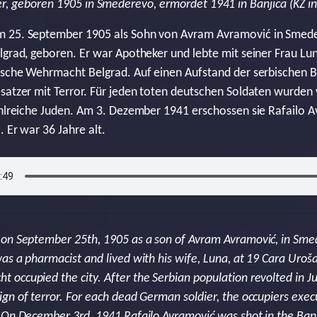
r, geboren 1905 in Smederevo, ermordet 1941 in Banjica (KZ in
 25. September 1905 als Sohn von Avram Avramović in Smeder
lgrad, geboren. Er war Apotheker und lebte mit seiner Frau Lu
tsche Wehrmacht Belgrad. Auf einen Aufstand der serbischen B
satzer mit Terror. Für jeden toten deutschen Soldaten wurden
ahlreiche Juden. Am 3. Dezember 1941 erschossen sie Rafailo 
 Er war 36 Jahre alt.
on September 25th, 1905 as a son of Avram Avramović, in Smed
s a pharmacist and lived with his wife, Luna, at 19 Cara Uroša 
occupied the city. After the Serbian population revolted in J
gn of terror. For each dead German soldier, the occupiers ex
 On December 3rd, 1941 Rafailo Avramović was shot in the Ban