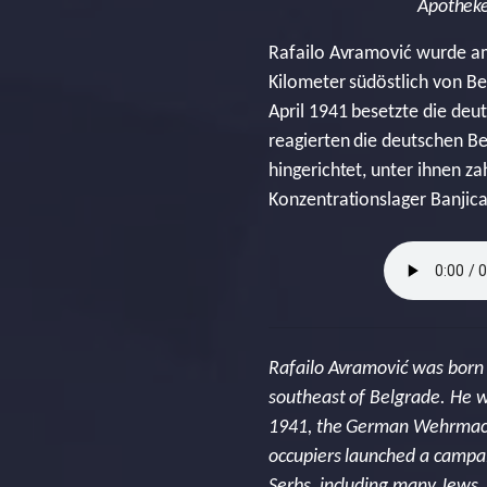
Apotheke
Rafailo Avramović wurde am
Kilometer südöstlich von Be
April 1941 besetzte die deu
reagierten die deutschen Be
hingerichtet, unter ihnen z
Konzentrationslager Banjica.
Rafailo Avramović was born 
southeast of Belgrade. He wa
1941, the German Wehrmacht 
occupiers launched a campai
Serbs, including many Jews.