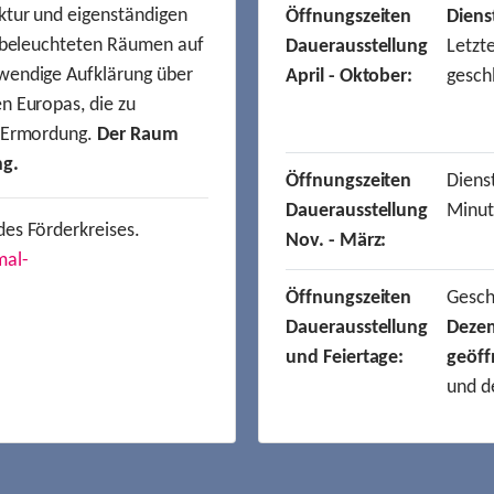
ktur und eigenständigen
Öffnungszeiten
Diens
t beleuchteten Räumen auf
Dauerausstellung
Letzt
wendige Aufklärung über
April - Oktober:
gesch
n Europas, die zu
r Ermordung.
Der Raum
ng.
Öffnungszeiten
Dienst
Dauerausstellung
Minut
des Förderkreises.
Nov. - März:
mal-
Öffnungszeiten
Gesc
Dauerausstellung
Deze
und Feiertage:
geöff
und d