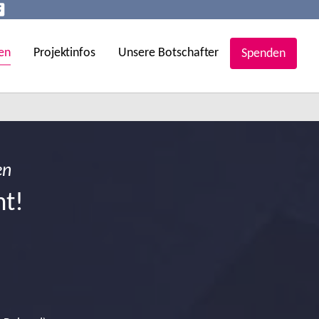
en
Projektinfos
Unsere Botschafter
Spenden
en
ht!