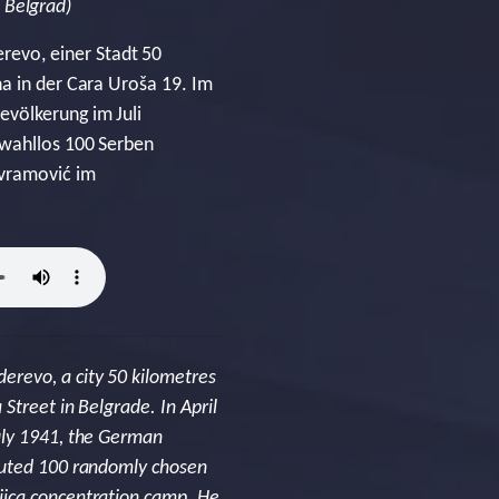
 Belgrad)
evo, einer Stadt 50
na in der Cara Uroša 19. Im
evölkerung im Juli
 wahllos 100 Serben
Avramović im
erevo, a city 50 kilometres
Street in Belgrade. In April
uly 1941, the German
ecuted 100 randomly chosen
jica concentration camp. He