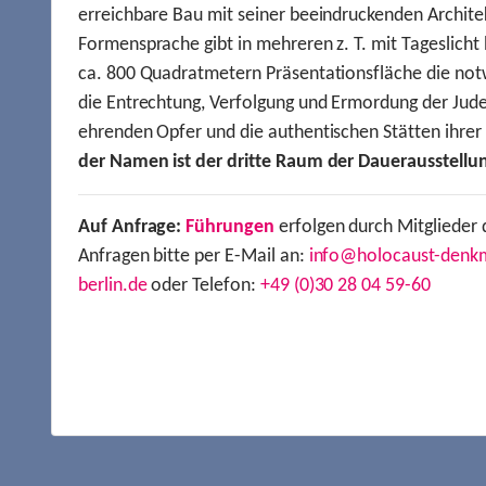
erreichbare Bau mit seiner beeindruckenden Archite
Formensprache gibt in mehreren z. T. mit Tageslich
ca. 800 Quadratmetern Präsentationsfläche die not
die Entrechtung, Verfolgung und Ermordung der Jude
ehrenden Opfer und die authentischen Stätten ihre
der Namen ist der dritte Raum der Dauerausstellu
Auf Anfrage:
Führungen
erfolgen durch Mitglieder 
Anfragen bitte per E-Mail an:
info@holocaust-denk
berlin.de
oder Telefon:
+49 (0)30 28 04 59-60