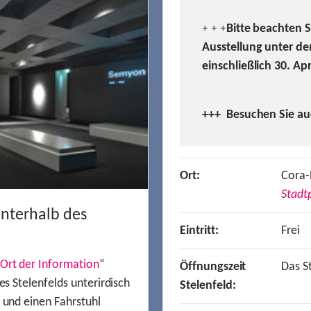
Bitte beachten 
+ + +
Ausstellung unter de
einschließlich 30. Ap
+++ Besuchen
Sie a
Ort:
Cora-
Stadtp
unterhalb des
Eintritt:
Frei
Ort der Information
“
Öffnungszeit
Das St
es Stelenfelds unterirdisch
Stelenfeld:
n und einen Fahrstuhl