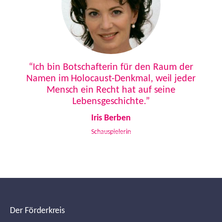
Previous
Next
“Ich bin Botschafterin für den Raum der
Namen im Holocaust-Denkmal, weil jeder
Mensch ein Recht hat auf seine
Lebensgeschichte.”
Iris Berben
Schauspielerin
Der Förderkreis