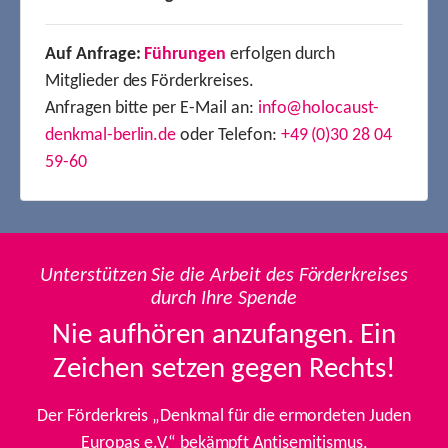
Auf Anfrage:
Führungen
erfolgen durch
Mitglieder des Förderkreises.
Anfragen bitte per E-Mail an:
info@holocaust-
denkmal-berlin.de
oder Telefon:
+49 (0)30 28 04
59-60
Unterstützen Sie die Arbeit des Förderkreises
durch Ihre Spende
Nie aufhören anzufangen. Ein
Zeichen setzen gegen Rechts!
Der Förderkreis „Denkmal für die ermordeten Juden
Europas e.V.“ bekämpft Antisemitismus,