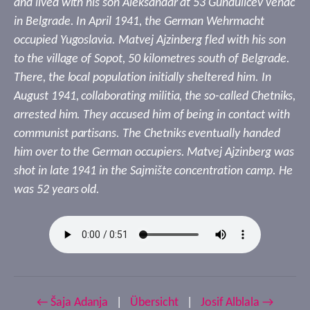
and lived with his son Aleksandar at 53 Gundulićev venac
in Belgrade. In April 1941, the German Wehrmacht
occupied Yugoslavia. Matvej Ajzinberg fled with his son
to the village of Sopot, 50 kilometres south of Belgrade.
There, the local population initially sheltered him. In
August 1941, collaborating militia, the so-called Chetniks,
arrested him. They accused him of being in contact with
communist partisans. The Chetniks eventually handed
him over to the German occupiers. Matvej Ajzinberg was
shot in late 1941 in the Sajmište concentration camp. He
was 52 years old.
← Šaja Adanja
|
Übersicht
|
Josif Alblala →