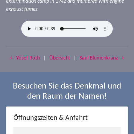
extermination camp in 1942 and murdered with engine
exhaust fumes.
← Yosef Roth
|
Übersicht
|
Saul Blumenkranz →
Besuchen Sie das Denkmal und
den Raum der Namen!
Öffnungszeiten & Anfahrt