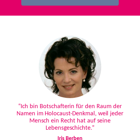
Previous
Next
“Ich bin Botschafterin für den Raum der
Namen im Holocaust-Denkmal, weil jeder
Mensch ein Recht hat auf seine
Lebensgeschichte.”
Iris Berben