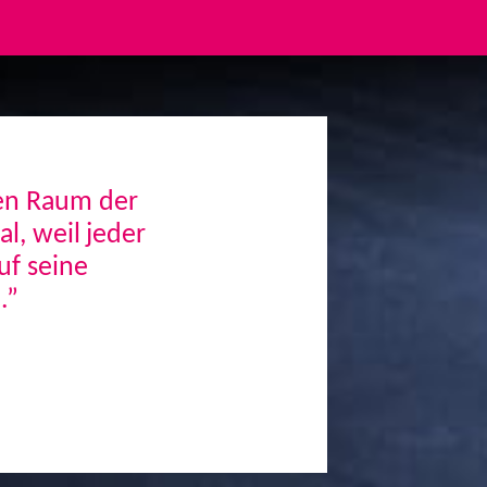
den Raum der
, weil jeder
uf seine
.”
Next