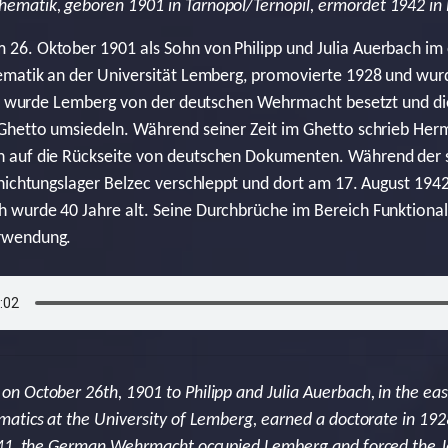
hematik, geboren 1901 in Tarnopol/Ternopil, ermordet 1942 in 
6. Oktober 1901 als Sohn von Philipp und Julia Auerbach im 
ematik an der Universität Lemberg, promovierte 1928 und wur
941 wurde Lemberg von der deutschen Wehrmacht besetzt und di
Ghetto umsiedeln. Während seiner Zeit im Ghetto schrieb Her
 auf die Rückseite von deutschen Dokumenten. Während der
rnichtungslager Belzec verschleppt und dort am 17. August 19
wurde 40 Jahre alt. Seine Durchbrüche im Bereich Funktionala
rwendung.
 October 26th, 1901 to Philipp and Julia Auerbach, in the east
atics at the University of Lemberg, earned a doctorate in 19
941, the German Wehrmacht occupied Lemberg and forced the J