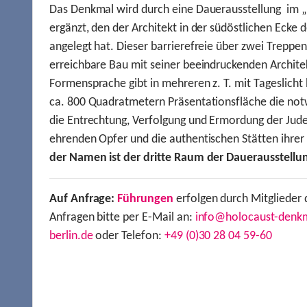
Das Denkmal wird durch eine Dauerausstellung im „
ergänzt, den der Architekt in der südöstlichen Ecke d
angelegt hat. Dieser barrierefreie über zwei Treppe
erreichbare Bau mit seiner beeindruckenden Archite
Formensprache gibt in mehreren z. T. mit Tageslich
ca. 800 Quadratmetern Präsentationsfläche die not
die Entrechtung, Verfolgung und Ermordung der Jude
ehrenden Opfer und die authentischen Stätten ihre
der Namen ist der dritte Raum der Dauerausstellu
Auf Anfrage:
Führungen
erfolgen durch Mitglieder 
Anfragen bitte per E-Mail an:
info@holocaust-denk
berlin.de
oder Telefon:
+49 (0)30 28 04 59-60