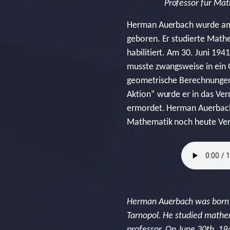
Professor für Mat
Herman Auerbach wurde am 2
geboren. Er studierte Math
habilitiert. Am 30. Juni 1
musste zwangsweise in ein 
geometrische Berechnungen
Aktion“ wurde er in das Ve
ermordet. Herman Auerbach 
Mathematik noch heute Ve
Herman Auerbach was born on
Tarnopol. He studied mathem
professor. On June 30th, 1