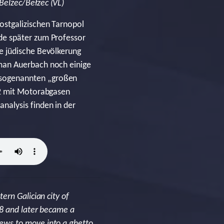
Belzec/Bełżec (VL)
ostgalizischen Tarnopol
de später zum Professor
e jüdische Bevölkerung
man Auerbach noch einige
 sogenannten „großen
42 mit Motorabgasen
nalysis finden in der
ern Galician city of
28 and later became a
ews to move into a ghetto.