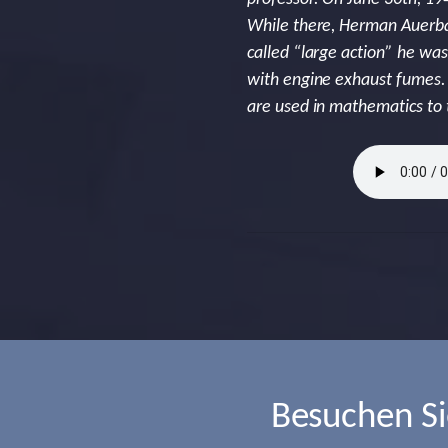
While there, Herman Auerba
called “large action” he w
with engine exhaust fumes. 
are used in mathematics to t
Besuchen S