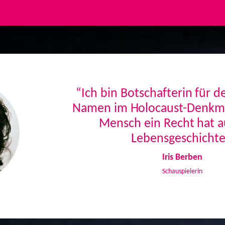
“Ich bin Botschafterin für 
Namen im Holocaust-Denkmal
Mensch ein Recht hat a
Lebensgeschichte
Iris Berben
Schauspielerin