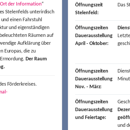
Ort der Information
“
Öffnungszeit
Das St
es Stelenfelds unterirdisch
Stelenfeld:
n und einen Fahrstuhl
ktur und eigenständigen
Öffnungszeiten
Diens
t beleuchteten Räumen auf
Dauerausstellung
Letzt
wendige Aufklärung über
April - Oktober:
gesch
n Europas, die zu
r Ermordung.
Der Raum
ng.
Öffnungszeiten
Dienst
Dauerausstellung
Minut
des Förderkreises.
Nov. - März:
mal-
Öffnungszeiten
Gesc
Dauerausstellung
Deze
und Feiertage:
geöff
und d