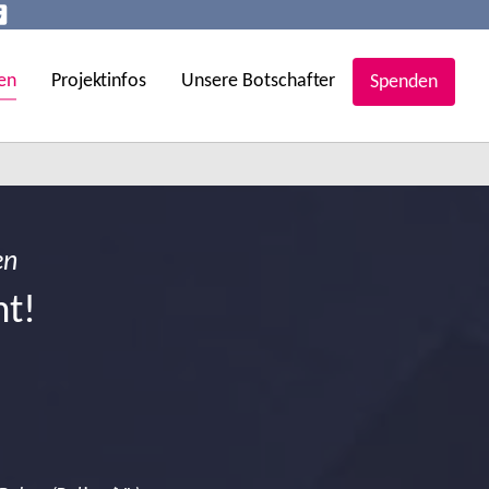
en
Projektinfos
Unsere Botschafter
Spenden
en
ht!