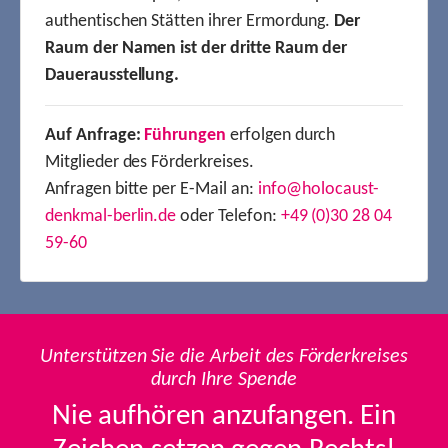
authentischen Stätten ihrer Ermordung.
Der
Raum der Namen ist der dritte Raum der
Dauerausstellung.
Auf Anfrage:
Führungen
erfolgen durch
Mitglieder des Förderkreises.
Anfragen bitte per E-Mail an:
info@holocaust-
denkmal-berlin.de
oder Telefon:
+49 (0)30 28 04
59-60
Unterstützen Sie die Arbeit des Förderkreises
durch Ihre Spende
Nie aufhören anzufangen. Ein