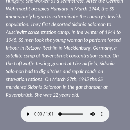
Hungary. She worked as a seamstress. After the German
Wehrmacht occupied Hungary in March 1944, the SS
immediately began to exterminate the country's Jewish
population. They first deported Sidonia Salomon to
Auschwitz concentration camp. In the winter of 1944 to
1945, SS men took the young woman to perform forced
labour in Retzow-Rechlin in Mecklenburg, Germany, a
satellite camp of Ravensbrück concentration camp. On
the Luftwaffe testing ground at Lärz airfield, Sidonia
Salomon had to dig ditches and repair roads on
starvation rations. On March 27th, 1945 the SS
murdered Sidonia Salomon in the gas chamber at
Ravensbrück. She was 22 years old.