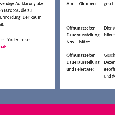
wendige Aufklärung über
April - Oktober:
gesch
n Europas, die zu
r Ermordung.
Der Raum
ng.
Öffnungszeiten
Dienst
Dauerausstellung
Minut
des Förderkreises.
Nov. - März:
mal-
Öffnungszeiten
Gesc
Dauerausstellung
Deze
und Feiertage:
geöff
und d