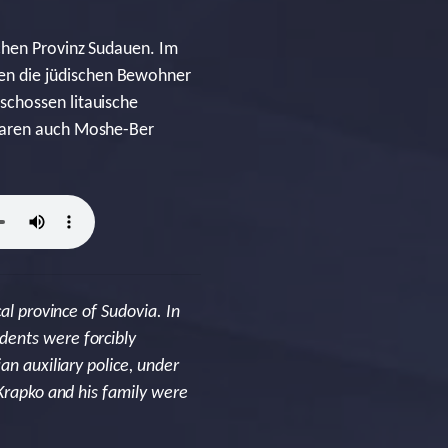
schen Provinz Sudauen. Im
en die jüdischen Bewohner
schossen litauische
 waren auch Moshe-Ber
al province of Sudovia. In
dents were forcibly
an auxiliary police, under
 Krapko and his family were