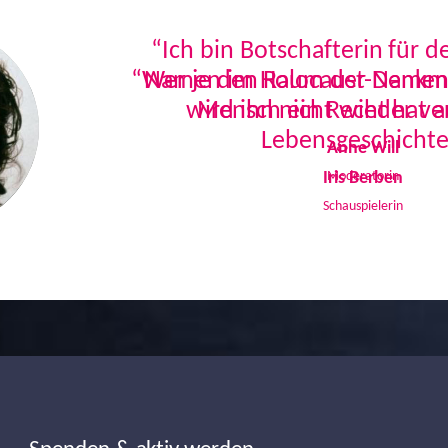
“Ich bin Botschafterin für 
Namen im Holocaust-Denkmal
Mensch ein Recht hat a
Lebensgeschichte
Iris Berben
Schauspielerin