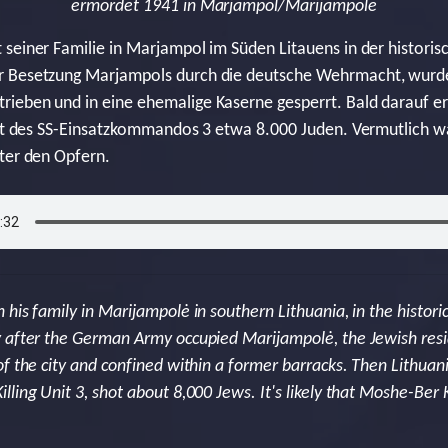
ermordet 1941 in Marjampol/Marijampole
seiner Familie in Marjampol im Süden Litauens in der histori
r Besetzung Marjampols durch die deutsche Wehrmacht, wurd
ieben und in eine ehemalige Kaserne gesperrt. Bald darauf er
icht des SS-Einsatzkommandos 3 etwa 8.000 Juden. Vermutlich
ter den Opfern.
his family in Marijampolė in southern Lithuania, in the historic
 after the German Army occupied Marijampolė, the Jewish resi
f the city and confined within a former barracks. Then Lithuani
ling Unit 3, shot about 8,000 Jews. It's likely that Moshe-Ber