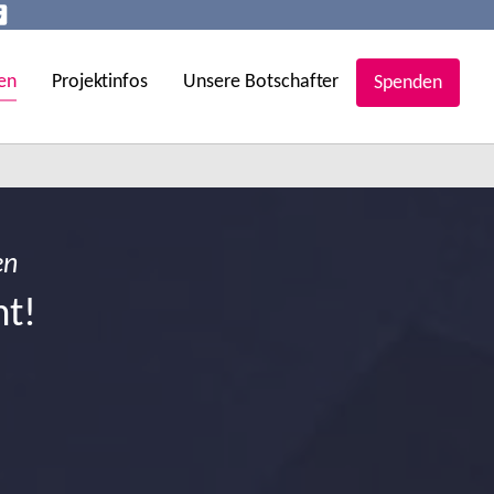
en
Projektinfos
Unsere Botschafter
Spenden
en
ht!