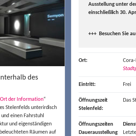
Ausstellung unter de
einschließlich 30. Ap
+++ Besuchen
Sie a
Ort:
Cora-
Stadtp
unterhalb des
Eintritt:
Frei
Ort der Information
“
Öffnungszeit
Das St
es Stelenfelds unterirdisch
Stelenfeld:
n und einen Fahrstuhl
ktur und eigenständigen
Öffnungszeiten
Diens
t beleuchteten Räumen auf
Dauerausstellung
Letzt