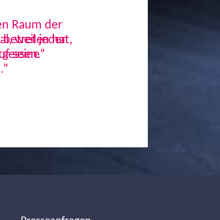
den Raum der
, weil jeder
uf seine
.”
Next