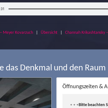
← Meyer Kovarzuch
|
Übersicht
|
Channah Krikashtansky
ie das Denkmal und den Raum
Öffnungszeiten & A
Bitte beachten 
+ + +