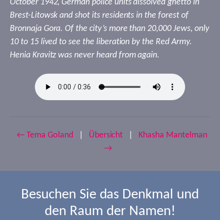
October 1942, German police units dissolved ghetto in
Brest-Litowsk and shot its residents in the forest of
Bronnaja Gora. Of the city’s more than 20,000 Jews, only
10 to 15 lived to see the liberation by the Red Army.
Henia Kravitz was never heard from again.
← Tema Goland
|
Übersicht
|
Khasha Mantelman
→
Besuchen Sie das Denkmal und
den Raum der Namen!