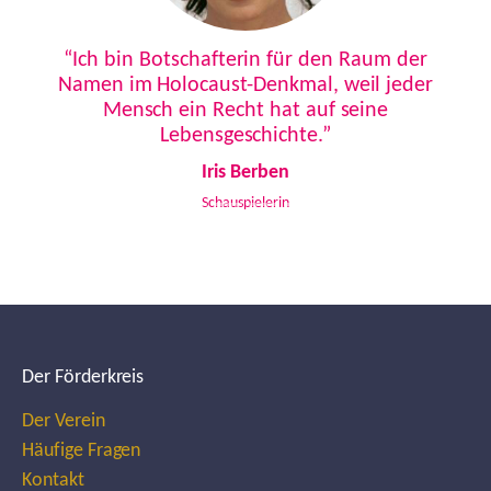
Previous
Next
“Ich bin Botschafterin für den Raum der
Namen im Holocaust-Denkmal, weil jeder
Mensch ein Recht hat auf seine
Lebensgeschichte.”
Iris Berben
Schauspielerin
Der Förderkreis
Der Verein
Häufige Fragen
Kontakt