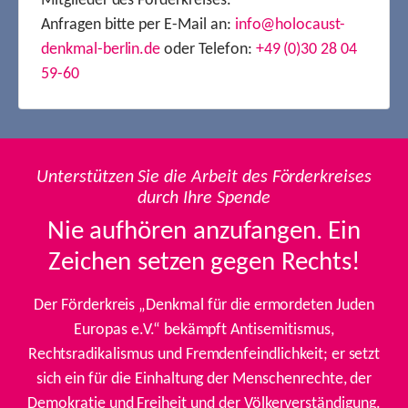
Mitglieder des Förderkreises.
Anfragen bitte per E-Mail an:
info@holocaust-
denkmal-berlin.de
oder Telefon:
+49 (0)30 28 04
59-60
Unterstützen Sie die Arbeit des Förderkreises
durch Ihre Spende
Nie aufhören anzufangen. Ein
Zeichen setzen gegen Rechts!
Der Förderkreis „Denkmal für die ermordeten Juden
Europas e.V.“ bekämpft Antisemitismus,
Rechtsradikalismus und Fremdenfeindlichkeit; er setzt
sich ein für die Einhaltung der Menschenrechte, der
Demokratie und Freiheit und der Völkerverständigung.