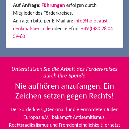
Auf Anfrage:
Führungen
erfolgen durch
Mitglieder des Förderkreises.
Anfragen bitte per E-Mail an:
info@holocaust-
denkmal-berlin.de
oder Telefon:
+49 (0)30 28 04
59-60
Unterstützen Sie die Arbeit des Förderkreises
durch Ihre Spende
Nie aufhören anzufangen. Ein
Zeichen setzen gegen Rechts!
Der Förderkreis „Denkmal für die ermordeten Juden
Europas e.V.“ bekämpft Antisemitismus,
Rechtsradikalismus und Fremdenfeindlichkeit; er setzt