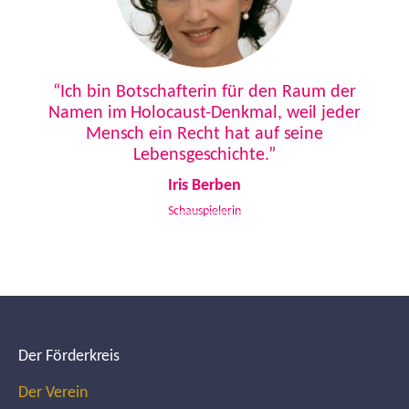
Previous
Next
“Ich bin Botschafterin für den Raum der
Namen im Holocaust-Denkmal, weil jeder
Mensch ein Recht hat auf seine
Lebensgeschichte.”
Iris Berben
Schauspielerin
Der Förderkreis
Der Verein