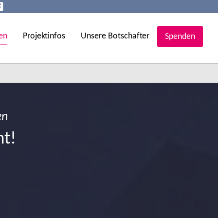
en
Projektinfos
Unsere Botschafter
Spenden
en
ht!