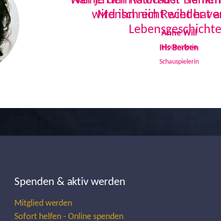
Namen im Holocaust-Denkmal
Mensch ein Recht hat a
Lebensgeschichte
Iris Berben
Schauspielerin
Spenden & aktiv werden
Mitglied werden
Sofort helfen - Online spenden