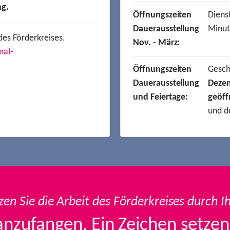
ng.
Öffnungszeiten
Dienst
Dauerausstellung
Minut
des Förderkreises.
Nov. - März:
mal-
Öffnungszeiten
Gesc
Dauerausstellung
Deze
und Feiertage:
geöff
und d
zen Sie die Arbeit des Förderkreises durch I
anzufangen. Ein Zeichen setzen