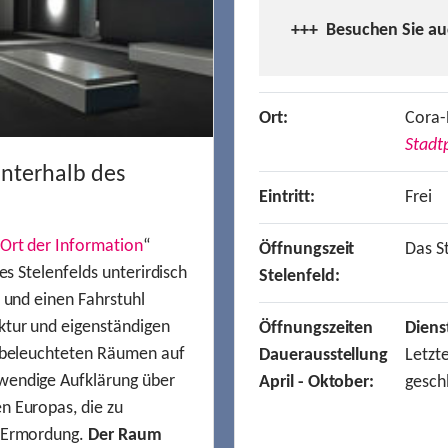
+++ Besuchen
Sie a
Ort:
Cora-
Stadtp
unterhalb des
Eintritt:
Frei
Ort der Information
“
Öffnungszeit
Das St
es Stelenfelds unterirdisch
Stelenfeld:
n und einen Fahrstuhl
ktur und eigenständigen
Öffnungszeiten
Diens
t beleuchteten Räumen auf
Dauerausstellung
Letzt
wendige Aufklärung über
April - Oktober:
gesch
n Europas, die zu
r Ermordung.
Der Raum