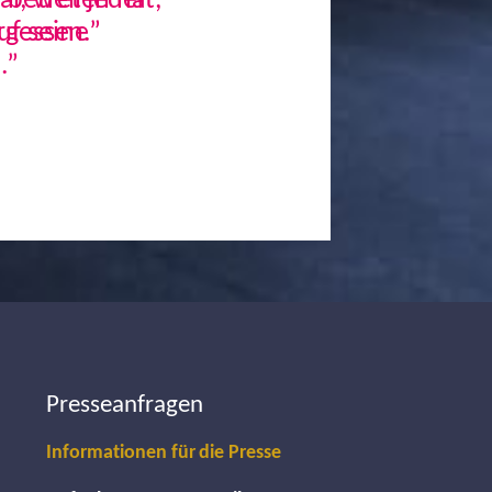
, weil jeder
uf seine
.”
Next
Presseanfragen
Informationen für die Presse