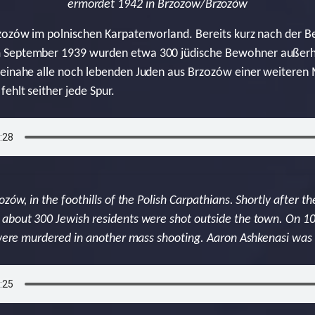
ermordet 1942 in Brzozow/Brzozów
zozów im polnischen Karpatenvorland. Bereits kurz nach der B
 September 1939 wurden etwa 300 jüdische Bewohner außerha
beinahe alle noch lebenden Juden aus Brzozów einer weitere
ehlt seither jede Spur.
ozów, in the foothills of the Polish Carpathians. Shortly after
about 300 Jewish residents were shot outside the town. On 10 
w were murdered in another mass shooting. Aaron Ashkenasi was