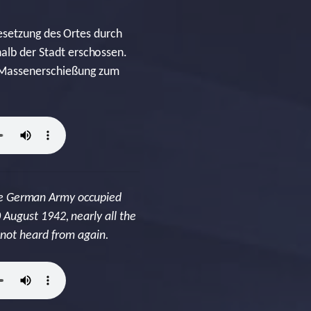
esetzung des Ortes durch
lb der Stadt erschossen.
n Massenerschießung zum
 the German Army occupied
August 1942, nearly all the
 not heard from again.