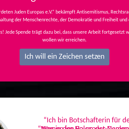
rdeten Juden Europas e.V.“ bekämpft Antisemitismus, Rechtsrad
inhaltung der Menschenrechte, der Demokratie und Freiheit und
ts! Jede Spende trägt dazu bei, dass unsere Arbeit fortgesetz
wollen wir erreichen.
Ich will ein Zeichen setzen
“Ich bin Botschafterin für 