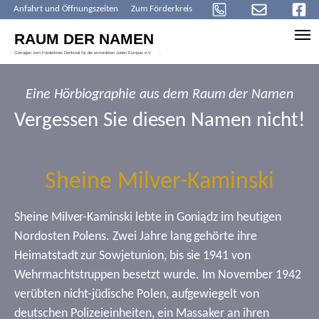
Anfahrt und Öffnungszeiten
Zum Förderkreis
Skip to main content
Eine Hörbiographie aus dem Raum der Namen
Vergessen Sie diesen Namen nicht!
Sheine Milver-Kaminski
Sheine Milver-Kaminski lebte in Goniądz im heutigen
Nordosten Polens. Zwei Jahre lang gehörte ihre
Heimatstadt zur Sowjetunion, bis sie 1941 von
Wehrmachtstruppen besetzt wurde. Im November 1942
verübten nicht-jüdische Polen, aufgewiegelt von
deutschen Polizeieinheiten, ein Massaker an ihren