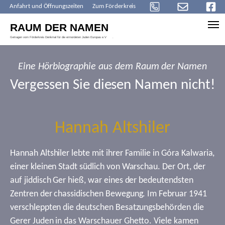
Anfahrt und Öffnungszeiten
Zum Förderkreis
Skip to main content
Eine Hörbiographie aus dem Raum der Namen
Vergessen Sie diesen Namen nicht!
Hannah Altshiler
Hannah Altshiler lebte mit ihrer Familie in Góra Kalwaria,
einer kleinen Stadt südlich von Warschau. Der Ort, der
auf jiddisch Ger hieß, war eines der bedeutendsten
Zentren der chassidischen Bewegung. Im Februar 1941
verschleppten die deutschen Besatzungsbehörden die
Gerer Juden in das Warschauer Ghetto. Viele kamen