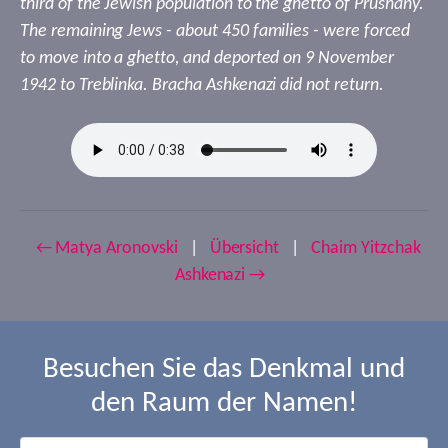
third of the Jewish population to the ghetto of Prushany.
The remaining Jews - about 450 families - were forced
to move into a ghetto, and deported on 9 November
1942 to Treblinka. Bracha Ashkenazi did not return.
← Matya Aronovski
|
Übersicht
|
Chaim Yitzchak
Ashkenazi →
Besuchen Sie das Denkmal und
den Raum der Namen!