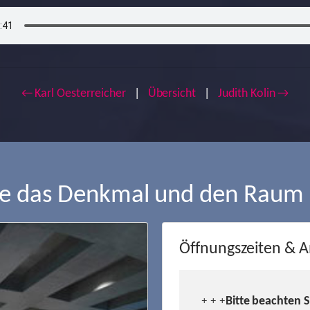
← Karl Oesterreicher
|
Übersicht
|
Judith Kolin →
ie das Denkmal und den Raum
Öffnungszeiten & A
Bitte beachten 
+ + +