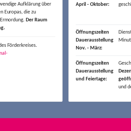
wendige Aufklärung über
April - Oktober:
gesch
n Europas, die zu
r Ermordung.
Der Raum
ng.
Öffnungszeiten
Dienst
Dauerausstellung
Minut
des Förderkreises.
Nov. - März:
mal-
Öffnungszeiten
Gesc
Dauerausstellung
Deze
und Feiertage:
geöff
und d