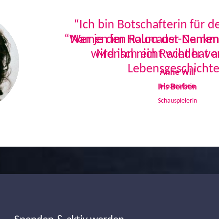
“Ich bin Botschafterin für 
Namen im Holocaust-Denkmal
Mensch ein Recht hat a
Lebensgeschichte
Iris Berben
Schauspielerin