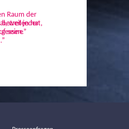
den Raum der
, weil jeder
uf seine
.”
Next