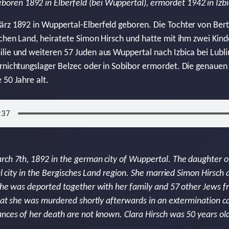
boren 1892 in Elberfeld (bei Wuppertal), ermordet 1942 in Izb
rz 1892 in Wuppertal-Elberfeld geboren. Die Tochter von Bert
schen Land, heiratete Simon Hirsch und hatte mit ihm zwei Kind
lie und weiteren 57 Juden aus Wuppertal nach Izbica bei Lubli
ernichtungslager Belzec oder in Sobibor ermordet. Die genaue
 50 Jahre alt.
rch 7th, 1892 in the german city of Wuppertal. The daughter o
ial city in the Bergisches Land region. She married Simon Hirsch
 she was deported together with her family and 57 other Jews f
that she was murdered shortly afterwards in an extermination c
ances of her death are not known. Clara Hirsch was 50 years ol