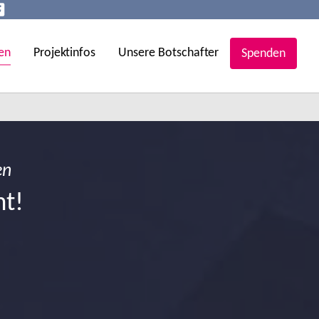
en
Projektinfos
Unsere Botschafter
Spenden
en
ht!