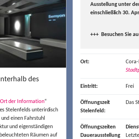
Ausstellung unter de
einschließlich 30. Ap
+++ Besuchen
Sie a
Ort:
Cora-
Stadtp
unterhalb des
Eintritt:
Frei
Ort der Information
“
Öffnungszeit
Das St
es Stelenfelds unterirdisch
Stelenfeld:
n und einen Fahrstuhl
ktur und eigenständigen
Öffnungszeiten
Diens
t beleuchteten Räumen auf
Dauerausstellung
Letzt