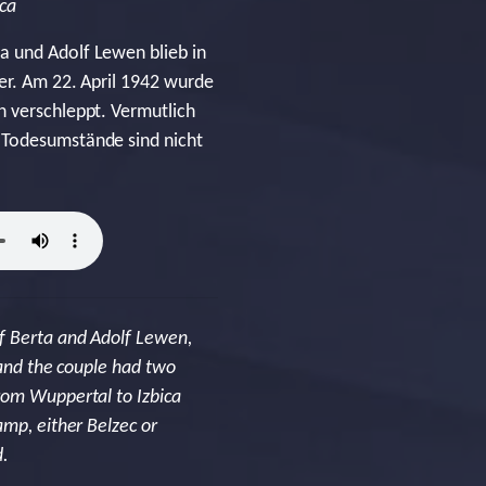
ica
a und Adolf Lewen blieb in
er. Am 22. April 1942 wurde
n verschleppt. Vermutlich
n Todesumstände sind nicht
f Berta and Adolf Lewen,
 and the couple had two
rom Wuppertal to Izbica
amp, either Belzec or
d.