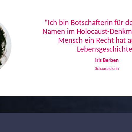
“Ich bin Botschafterin für 
Namen im Holocaust-Denkmal
Mensch ein Recht hat a
Lebensgeschichte
Iris Berben
Schauspielerin