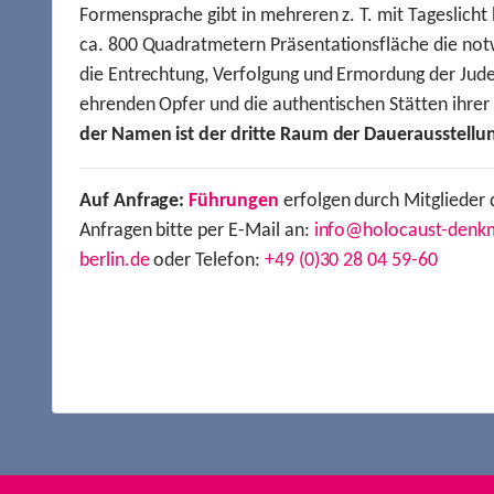
Formensprache gibt in mehreren z. T. mit Tageslich
ca. 800 Quadratmetern Präsentationsfläche die not
die Entrechtung, Verfolgung und Ermordung der Jude
ehrenden Opfer und die authentischen Stätten ihre
der Namen ist der dritte Raum der Dauerausstellu
Auf Anfrage:
Führungen
erfolgen durch Mitglieder 
Anfragen bitte per E-Mail an:
info@holocaust-denk
berlin.de
oder Telefon:
+49 (0)30 28 04 59-60