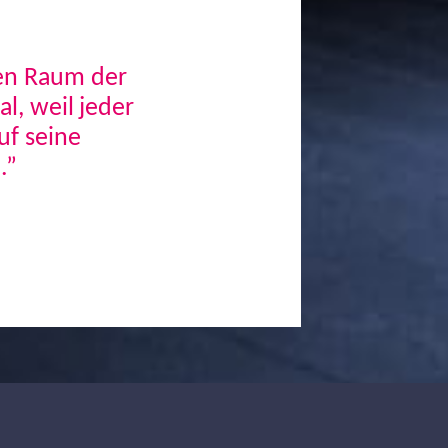
den Raum der
, weil jeder
uf seine
.”
Next