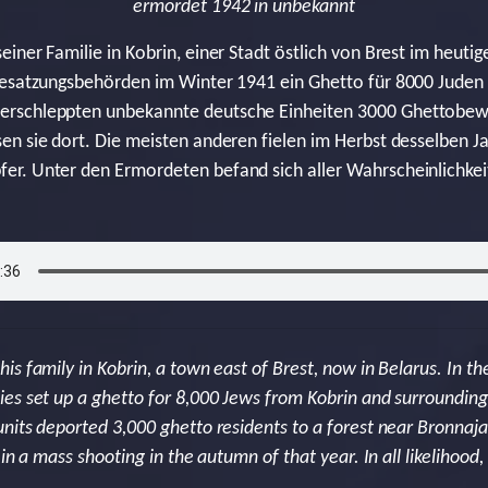
ermordet 1942 in unbekannt
iner Familie in Kobrin, einer Stadt östlich von Brest im heuti
Besatzungsbehörden im Winter 1941 ein Ghetto für 8000 Juden
rschleppten unbekannte deutsche Einheiten 3000 Ghettobewo
n sie dort. Die meisten anderen fielen im Herbst desselben J
r. Unter den Ermordeten befand sich aller Wahrscheinlichke
s family in Kobrin, a town east of Brest, now in Belarus. In th
es set up a ghetto for 8,000 Jews from Kobrin and surrounding
nits deported 3,000 ghetto residents to a forest near Bronnaj
 in a mass shooting in the autumn of that year. In all likeliho