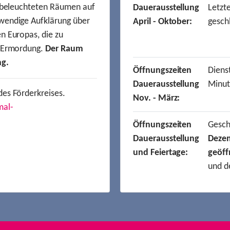
t beleuchteten Räumen auf
Dauerausstellung
Letzt
wendige Aufklärung über
April - Oktober:
gesch
n Europas, die zu
r Ermordung.
Der Raum
ng.
Öffnungszeiten
Dienst
Dauerausstellung
Minut
des Förderkreises.
Nov. - März:
mal-
Öffnungszeiten
Gesc
Dauerausstellung
Deze
und Feiertage:
geöff
und d