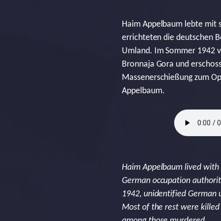
Haim Appelbaum lebte mit se
errichteten die deutschen 
Umland. Im Sommer 1942 ve
Bronnaja Gora und erschosse
Massenerschießung zum Opfe
Appelbaum.
Haim Appelbaum lived with hi
German occupation authoriti
1942, unidentified German u
Most of the rest were killed
among those murdered.