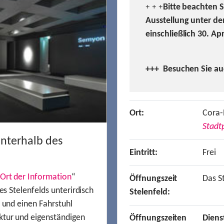
Bitte beachten 
+ + +
Ausstellung unter de
einschließlich 30. Ap
+++ Besuchen
Sie a
Ort:
Cora-
Stadtp
unterhalb des
Eintritt:
Frei
Ort der Information
“
Öffnungszeit
Das St
es Stelenfelds unterirdisch
Stelenfeld:
n und einen Fahrstuhl
ktur und eigenständigen
Öffnungszeiten
Diens