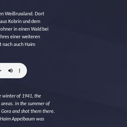
gen Weißrussland. Dort
 aus Kobrin und dem
hner in einen Wald bei
ahres einer weiteren
it nach auch Haim
e winter of 1941, the
 areas. In the summer of
a Gora and shot them there.
od, Haim Appelbaum was