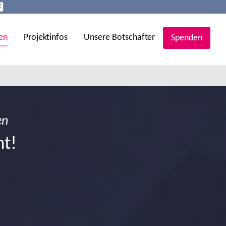
en
Projektinfos
Unsere Botschafter
Spenden
en
ht!