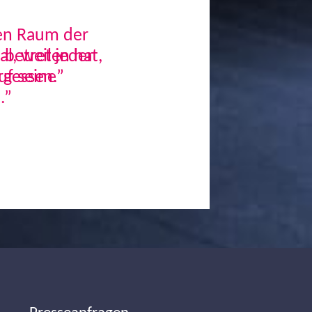
den Raum der
, weil jeder
uf seine
.”
Next