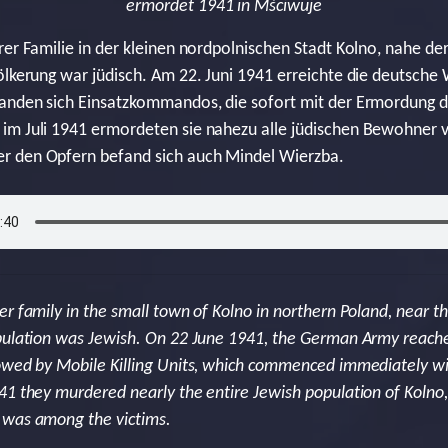
ermordet 1941 in Mściwuje
rer Familie in der kleinen nordpolnischen Stadt Kolno, nahe d
ölkerung war jüdisch. Am 22. Juni 1941 erreichte die deutsch
fanden sich Einsatzkommandos, die sofort mit der Ermordung 
im Juli 1941 ermordeten sie nahezu alle jüdischen Bewohner 
r den Opfern befand sich auch Mindel Wierzba.
r family in the small town of Kolno in northern Poland, near th
opulation was Jewish. On 22 June 1941, the German Army reach
owed by Mobile Killing Units, which commenced immediately wi
41 they murdered nearly the entire Jewish population of Kolno,
 was among the victims.