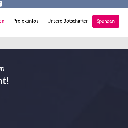
en
Projektinfos
Unsere Botschafter
Spenden
en
ht!