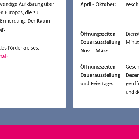
wendige Aufklärung über
April - Oktober:
gesch
n Europas, die zu
r Ermordung.
Der Raum
ng.
Öffnungszeiten
Dienst
Dauerausstellung
Minut
des Förderkreises.
Nov. - März:
mal-
Öffnungszeiten
Gesc
Dauerausstellung
Deze
und Feiertage:
geöff
und d