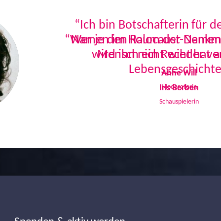
“Ich bin Botschafterin für 
Namen im Holocaust-Denkmal
Mensch ein Recht hat a
Lebensgeschichte
Iris Berben
Schauspielerin