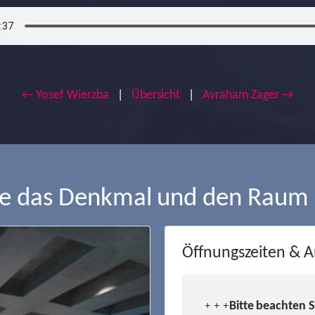
← Yosef Wierzba
|
Übersicht
|
Avraham Zager →
ie das Denkmal und den Raum
Öffnungszeiten & A
Bitte beachten 
+ + +