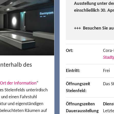
Ausstellung unter de
einschließlich 30. Ap
+++ Besuchen
Sie a
Ort:
Cora-
Stadtp
unterhalb des
Eintritt:
Frei
Ort der Information
“
Öffnungszeit
Das St
es Stelenfelds unterirdisch
Stelenfeld:
n und einen Fahrstuhl
ktur und eigenständigen
Öffnungszeiten
Diens
t beleuchteten Räumen auf
Dauerausstellung
Letzt