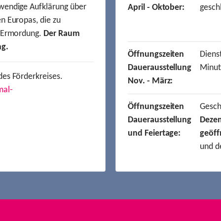
wendige Aufklärung über
April - Oktober:
gesch
n Europas, die zu
r Ermordung.
Der Raum
ng.
Öffnungszeiten
Dienst
Dauerausstellung
Minut
des Förderkreises.
Nov. - März:
mal-
Öffnungszeiten
Gesc
Dauerausstellung
Deze
und Feiertage:
geöff
und d