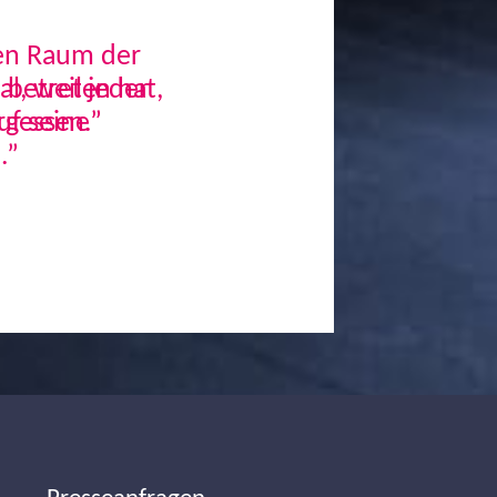
den Raum der
, weil jeder
uf seine
.”
Next