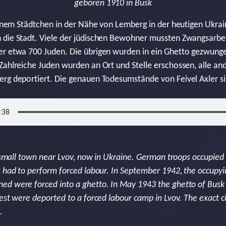
geboren 1910 in Busk
 einem Städtchen in der Nähe von Lemberg in der heutigen Ukrai
 die Stadt. Viele der jüdischen Bewohner mussten Zwangsarbei
er etwa 700 Juden. Die übrigen wurden in ein Ghetto gezwung
Zahlreiche Juden wurden an Ort und Stelle erschossen, alle and
rg deportiert. Die genauen Todesumstände von Feivel Axler si
a small town near Lvov, now in Ukraine. German troops occupied
s had to perform forced labour. In September 1942, the occupy
ed were forced into a ghetto. In May 1943 the ghetto of Busk
est were deported to a forced labour camp in Lvov. The exact c
.