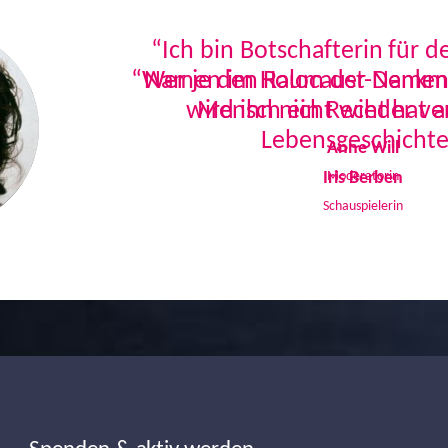
“Ich bin Botschafterin für 
Namen im Holocaust-Denkmal
Mensch ein Recht hat a
Lebensgeschichte
Iris Berben
Schauspielerin