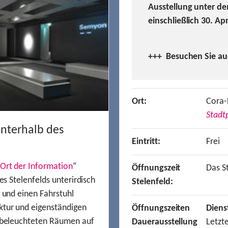
Ausstellung unter de
einschließlich 30. Ap
+++ Besuchen
Sie a
Ort:
Cora-
Stadtp
unterhalb des
Eintritt:
Frei
Ort der Information
“
Öffnungszeit
Das St
es Stelenfelds unterirdisch
Stelenfeld:
n und einen Fahrstuhl
ktur und eigenständigen
Öffnungszeiten
Diens
t beleuchteten Räumen auf
Dauerausstellung
Letzt