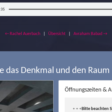
← Rachel Auerbach
|
Übersicht
|
Avraham Babad →
ie das Denkmal und den Raum
Öffnungszeiten & A
Bitte beachten 
+ + +