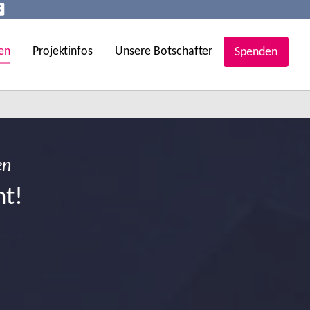
en
Projektinfos
Unsere Botschafter
Spenden
en
ht!