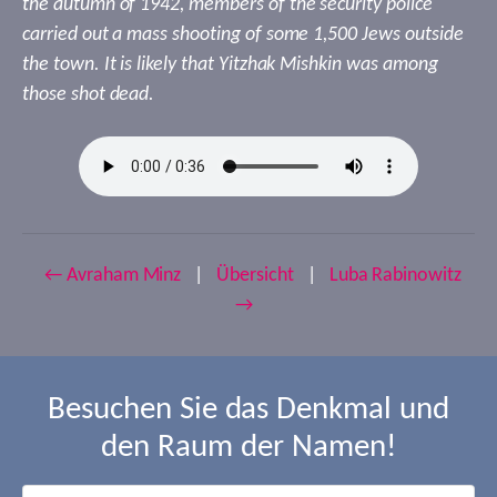
the autumn of 1942, members of the security police
carried out a mass shooting of some 1,500 Jews outside
the town. It is likely that Yitzhak Mishkin was among
those shot dead.
← Avraham Minz
|
Übersicht
|
Luba Rabinowitz
→
Besuchen Sie das Denkmal und
den Raum der Namen!