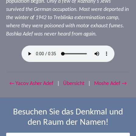
population began. Only a few of Rozhany's Jews
survived the German occupation. Most were deported in
the winter of 1942 to Treblinka extermination camp,
where they were poisoned with motor exhaust fumes.
Bashka Adef was never heard from again.
← Yacov Asher Adef
|
Übersicht
|
Moshe Adef →
Besuchen Sie das Denkmal und
den Raum der Namen!