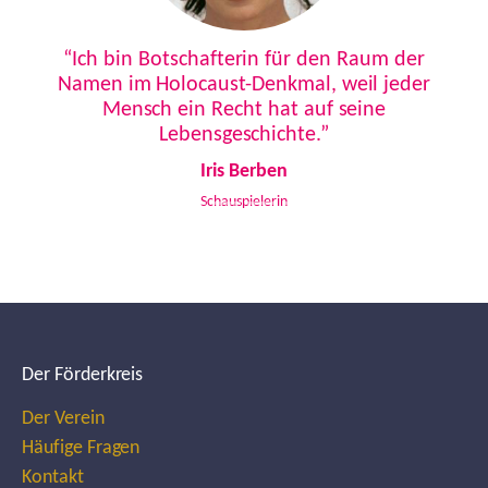
Previous
Next
“Ich bin Botschafterin für den Raum der
Namen im Holocaust-Denkmal, weil jeder
Mensch ein Recht hat auf seine
Lebensgeschichte.”
Iris Berben
Schauspielerin
Der Förderkreis
Der Verein
Häufige Fragen
Kontakt