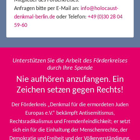
Mitglieder des Förderkreises.
Anfragen bitte per E-Mail an:
info@holocaust-
denkmal-berlin.de
oder Telefon:
+49 (0)30 28 04
59-60
Unterstützen Sie die Arbeit des Förderkreises
durch Ihre Spende
Nie aufhören anzufangen. Ein
Zeichen setzen gegen Rechts!
Der Förderkreis „Denkmal für die ermordeten Juden
Europas e.V.“ bekämpft Antisemitismus,
Rechtsradikalismus und Fremdenfeindlichkeit; er setzt
sich ein für die Einhaltung der Menschenrechte, der
Demokratie und Freiheit und der Völkerverständigung.