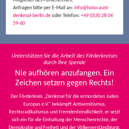
Mitglieder des Förderkreises.
Anfragen bitte per E-Mail an:
info@holocaust-
denkmal-berlin.de
oder Telefon:
+49 (0)30 28 04
59-60
Unterstützen Sie die Arbeit des Förderkreises
durch Ihre Spende
Nie aufhören anzufangen. Ein
Zeichen setzen gegen Rechts!
Der Förderkreis „Denkmal für die ermordeten Juden
Europas e.V.“ bekämpft Antisemitismus,
Rechtsradikalismus und Fremdenfeindlichkeit; er setzt
sich ein für die Einhaltung der Menschenrechte, der
Demokratie und Freiheit und der Völkerverständigung.