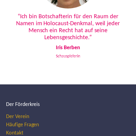
Previous
Next
“Ich bin Botschafterin für den Raum der
Namen im Holocaust-Denkmal, weil jeder
Mensch ein Recht hat auf seine
Lebensgeschichte.”
Iris Berben
Schauspielerin
Der Förderkreis
Der Verein
Häufige Fragen
Kontakt