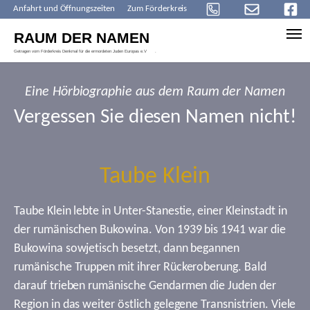
Anfahrt und Öffnungszeiten
Zum Förderkreis
Skip to main content
Eine Hörbiographie aus dem Raum der Namen
Vergessen Sie diesen Namen nicht!
Taube Klein
Taube Klein lebte in Unter-Stanestie, einer Kleinstadt in
der rumänischen Bukowina. Von 1939 bis 1941 war die
Bukowina sowjetisch besetzt, dann begannen
rumänische Truppen mit ihrer Rückeroberung. Bald
darauf trieben rumänische Gendarmen die Juden der
Region in das weiter östlich gelegene Transnistrien. Viele