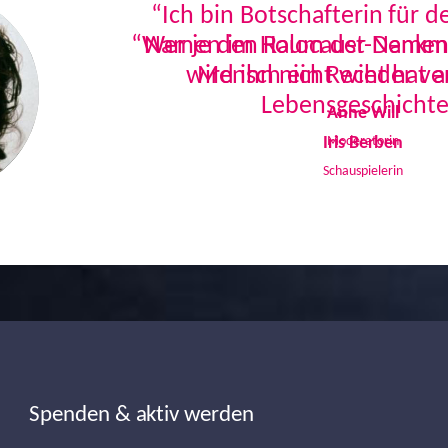
“Ich bin Botschafterin für 
Namen im Holocaust-Denkmal
Mensch ein Recht hat a
Lebensgeschichte
Iris Berben
Schauspielerin
Spenden & aktiv werden