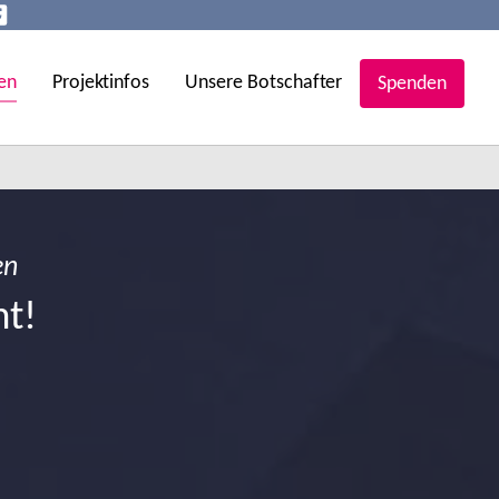
en
Projektinfos
Unsere Botschafter
Spenden
en
ht!