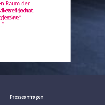
den Raum der
, weil jeder
uf seine
.”
Next
Presseanfragen