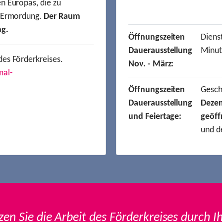
n Europas, die zu
r Ermordung.
Der Raum
ng.
Öffnungszeiten
Dienst
Dauerausstellung
Minut
des Förderkreises.
Nov. - März:
mal-
Öffnungszeiten
Gesc
Dauerausstellung
Deze
und Feiertage:
geöff
und d
zen Sie die Arbeit des Förderkreises durch I