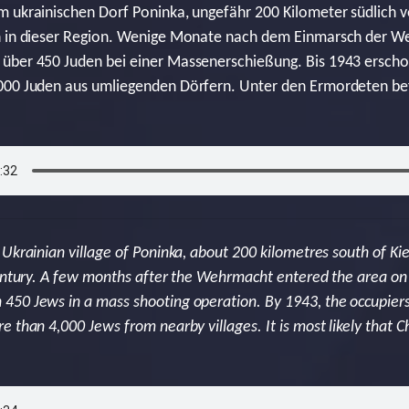
 ukrainischen Dorf Poninka, ungefähr 200 Kilometer südlich v
n in dieser Region. Wenige Monate nach dem Einmarsch der W
über 450 Juden bei einer Massenerschießung. Bis 1943 erschoss
000 Juden aus umliegenden Dörfern. Unter den Ermordeten bef
Ukrainian village of Poninka, about 200 kilometres south of Kie
entury. A few months after the Wehrmacht entered the area on 5
50 Jews in a mass shooting operation. By 1943, the occupiers
e than 4,000 Jews from nearby villages. It is most likely tha