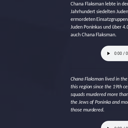
Chana Flaksman lebte in dem
Jahrhundert siedelten Jude
ermordeten Einsatzgruppen 
Juden Poninkas und über 4.
auch Chana Flaksman.
Chana Flaksman lived in the 
this region since the 19th c
squads murdered more than 4
the Jews of Poninka and mor
those murdered.