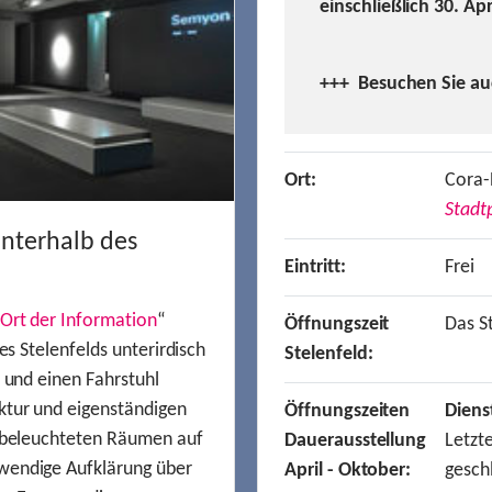
einschließlich 30. Ap
+++ Besuchen
Sie a
Ort:
Cora-
Stadtp
unterhalb des
Eintritt:
Frei
Ort der Information
“
Öffnungszeit
Das St
es Stelenfelds unterirdisch
Stelenfeld:
n und einen Fahrstuhl
ktur und eigenständigen
Öffnungszeiten
Diens
t beleuchteten Räumen auf
Dauerausstellung
Letzt
wendige Aufklärung über
April - Oktober:
gesch