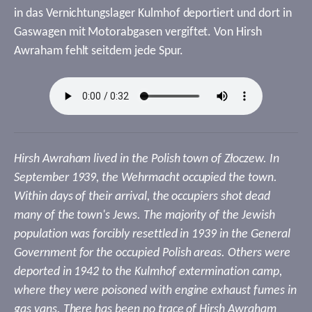
in das Vernichtungslager Kulmhof deportiert und dort in
Gaswagen mit Motorabgasen vergiftet. Von Hirsh
Awraham fehlt seitdem jede Spur.
Hirsh Awraham lived in the Polish town of Złoczew. In
September 1939, the Wehrmacht occupied the town.
Within days of their arrival, the occupiers shot dead
many of the town's Jews. The majority of the Jewish
population was forcibly resettled in 1939 in the General
Government for the occupied Polish areas. Others were
deported in 1942 to the Kulmhof extermination camp,
where they were poisoned with engine exhaust fumes in
gas vans. There has been no trace of Hirsh Awraham