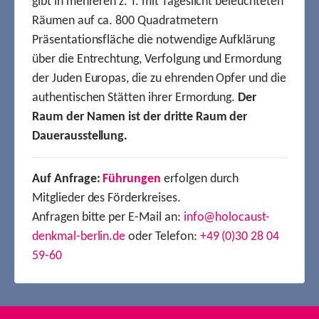
gibt in mehreren z. T. mit Tageslicht beleuchteten
Räumen auf ca. 800 Quadratmetern
Präsentationsfläche die notwendige Aufklärung
über die Entrechtung, Verfolgung und Ermordung
der Juden Europas, die zu ehrenden Opfer und die
authentischen Stätten ihrer Ermordung.
Der
Raum der Namen ist der dritte Raum der
Dauerausstellung.
Auf Anfrage:
Führungen
erfolgen durch
Mitglieder des Förderkreises.
Anfragen bitte per E-Mail an:
info@holocaust-
denkmal-berlin.de
oder Telefon:
+49 (0)30 28 04
59-60