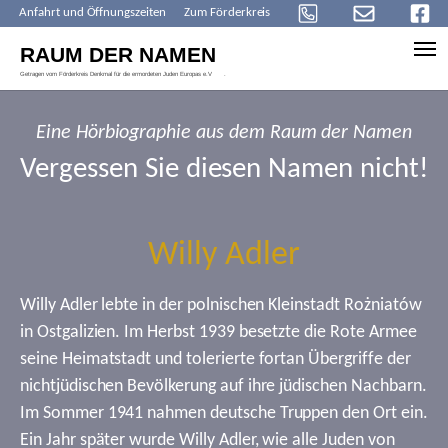
Anfahrt und Öffnungszeiten
Zum Förderkreis
Skip to main content
Eine Hörbiographie aus dem Raum der Namen
Vergessen Sie diesen Namen nicht!
Willy Adler
Willy Adler lebte in der polnischen Kleinstadt Rożniatów
in Ostgalizien. Im Herbst 1939 besetzte die Rote Armee
seine Heimatstadt und tolerierte fortan Übergriffe der
nichtjüdischen Bevölkerung auf ihre jüdischen Nachbarn.
Im Sommer 1941 nahmen deutsche Truppen den Ort ein.
Ein Jahr später wurde Willy Adler, wie alle Juden von