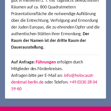
gibt in mehreren z. T. mit Tageslicht beleuchteten
Räumen auf ca. 800 Quadratmetern
Präsentationsfläche die notwendige Aufklärung
über die Entrechtung, Verfolgung und Ermordung
der Juden Europas, die zu ehrenden Opfer und die
authentischen Stätten ihrer Ermordung.
Der
Raum der Namen ist der dritte Raum der
Dauerausstellung.
Auf Anfrage:
Führungen
erfolgen durch
Mitglieder des Förderkreises.
Anfragen bitte per E-Mail an:
info@holocaust-
denkmal-berlin.de
oder Telefon:
+49 (0)30 28 04
59-60